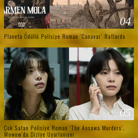
04
Planeta Ödüllü Polisiye Roman ‘Canavar’ Raflarda
05
Çok Satan Polisiye Roman ‘The Aosawa Murders’,
Wowow’da Diziye Uyarlanıyor