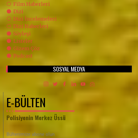
Film Haberleri
Dizi
Dizi İncelemeleri
Dizi Haberleri
Söyleşi
Listeler
Gizem Çöz
Podcast
SOSYAL MEDYA
E-BÜLTEN
Polisiyenin Merkez Üssü
Bültenimize abone olun