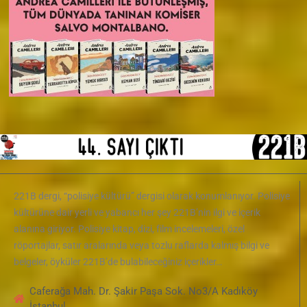
221B dergi, “polisiye kültürü” dergisi olarak konumlanıyor. Polisiye
kültürüne dair yerli ve yabancı her şey 221B’nin ilgi ve içerik
alanına giriyor. Polisiye kitap, dizi, film incelemeleri, özel
röportajlar, satır aralarında veya tozlu raflarda kalmış bilgi ve
belgeler, öyküler 221B’de bulabileceğiniz içerikler…
Caferağa Mah. Dr. Şakir Paşa Sok. No3/A Kadıköy
İstanbul