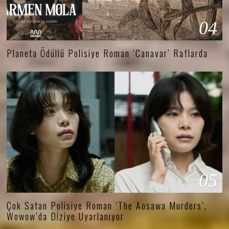
04
Planeta Ödüllü Polisiye Roman ‘Canavar’ Raflarda
05
Çok Satan Polisiye Roman ‘The Aosawa Murders’,
Wowow’da Diziye Uyarlanıyor