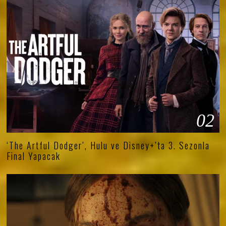
02
‘The Artful Dodger’, Hulu ve Disney+’ta 3. Sezonla
Final Yapacak