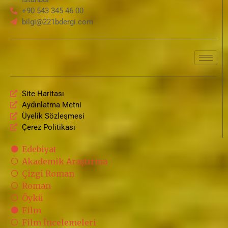
+90 543 345 46 00
bilgi@221bdergi.com
Site Haritası
Aydınlatma Metni
Üyelik Sözleşmesi
Çerez Politikası
Edebiyat
Akademik Araştırma
Çizgi Roman
Roman
Öykü
Film
Film İncelemeleri