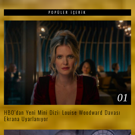
POPÜLER İÇERIK
01
HBO’dan Yeni Mini Dizi: Louise Woodward Davası
Ekrana Uyarlanıyor