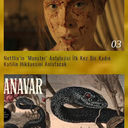
03
Netflix’in ‘Monster’ Antolojisi İlk Kez Bir Kadın
Katilin Hikâyesini Anlatacak