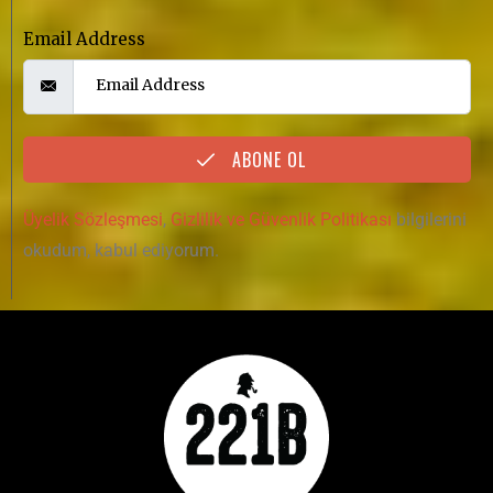
Email Address
ABONE OL
Üyelik Sözleşmesi
,
Gizlilik ve Güvenlik Politikası
bilgilerini
okudum, kabul ediyorum.