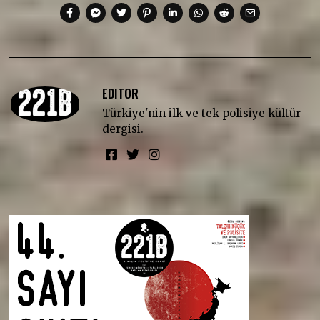
EDITOR
Türkiye'nin ilk ve tek polisiye kültür
dergisi.