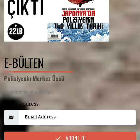
E-BÜLTEN
Polisiyenin Merkez Üssü
Bültenimize abone olun
Email Address
ABONE OL