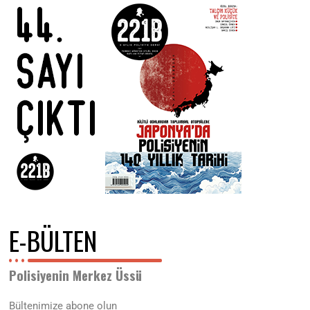
2
0
2
6
E-BÜLTEN
Polisiyenin Merkez Üssü
Bültenimize abone olun