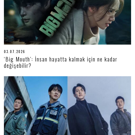
03.07.2026
0
6
‘Big Mouth’: İnsan hayatta kalmak için ne kadar
.
değişebilir?
0
7
.
2
0
2
6