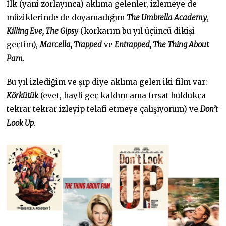
İlk (yani zorlayınca) aklıma gelenler, izlemeye de
müziklerinde de doyamadığım
The Umbrella Academy
,
Killing Eve, The Gipsy
(korkarım bu yıl üçüncü dikişi
geçtim),
Marcella, Trapped
ve
Entrapped, The Thing About
Pam
.
Bu yıl izlediğim ve şıp diye aklıma gelen iki film var:
Körkütük
(evet, hayli geç kaldım ama fırsat buldukça
tekrar tekrar izleyip telafi etmeye çalışıyorum) ve
Don’t
Look Up
.