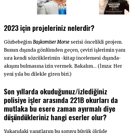
2023 için projeleriniz nelerdir?
Gözbebeğim
Başkomiser Morse
serisi öncelikli projem.
Bunun dışında gönlümden geçen, çeviri işlerimin yanı
sıra kendi sözcüklerimin -kitap incelemesi dışında-
akışını bulmasına izin vermek. Bakalım… (İmza: Her
yeni yıla bu dilekle giren biri.)
Son yıllarda okuduğunuz/izlediğiniz
polisiye işler arasında 221B okurları da
mutlaka bu esere zaman ayırmalı diye
düşündükleriniz hangi eserler olur?
Yukarıdaki yanıtlarım bu soruyu büyük ölçüde