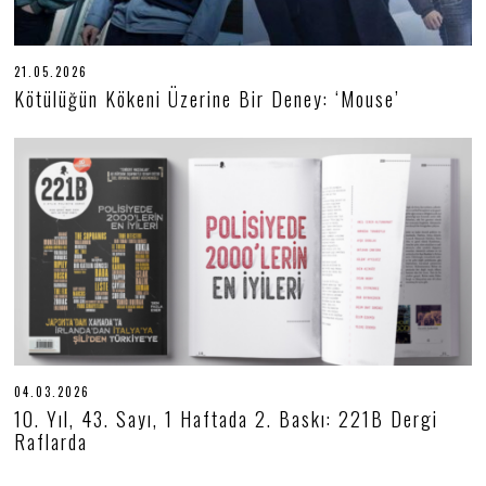
21.05.2026
2
1
Kötülüğün Kökeni Üzerine Bir Deney: ‘Mouse’
.
0
5
.
2
0
2
6
04.03.2026
0
4
10. Yıl, 43. Sayı, 1 Haftada 2. Baskı: 221B Dergi
.
Raflarda
0
3
.