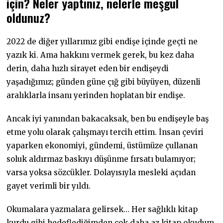
için? Neler yaptınız, nelerle meşgul
oldunuz?
2022 de diğer yıllarımız gibi endişe içinde geçti ne
yazık ki. Ama hakkını vermek gerek, bu kez daha
derin, daha hızlı sirayet eden bir endişeydi
yaşadığımız; günden güne çığ gibi büyüyen, düzenli
aralıklarla insanı yerinden hoplatan bir endişe.
Ancak iyi yanından bakacaksak, ben bu endişeyle baş
etme yolu olarak çalışmayı tercih ettim. İnsan çeviri
yaparken ekonomiyi, gündemi, üstümüze çullanan
soluk aldırmaz baskıyı düşünme fırsatı bulamıyor;
varsa yoksa sözcükler. Dolayısıyla mesleki açıdan
gayet verimli bir yıldı.
Okumalara yazmalara gelirsek… Her sağlıklı kitap
kurdu gibi hedeflediğimden çok daha az kitap okudum.