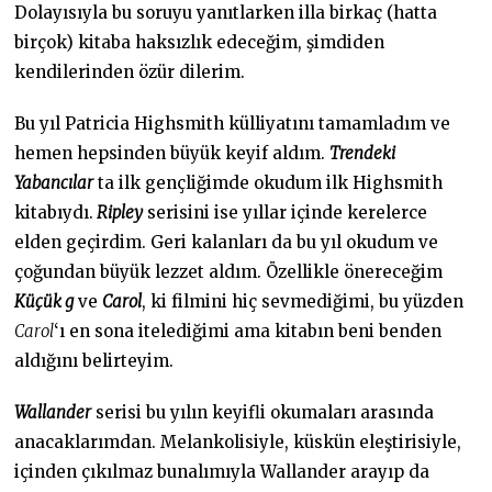
Dolayısıyla bu soruyu yanıtlarken illa birkaç (hatta
birçok) kitaba haksızlık edeceğim, şimdiden
kendilerinden özür dilerim.
Bu yıl Patricia Highsmith külliyatını tamamladım ve
hemen hepsinden büyük keyif aldım.
Trendeki
Yabancılar
ta ilk gençliğimde okudum ilk Highsmith
kitabıydı.
Ripley
serisini ise yıllar içinde kerelerce
elden geçirdim. Geri kalanları da bu yıl okudum ve
çoğundan büyük lezzet aldım. Özellikle önereceğim
Küçük g
ve
Carol
, ki filmini hiç sevmediğimi, bu yüzden
Carol
‘ı en sona itelediğimi ama kitabın beni benden
aldığını belirteyim.
Wallander
serisi bu yılın keyifli okumaları arasında
anacaklarımdan. Melankolisiyle, küskün eleştirisiyle,
içinden çıkılmaz bunalımıyla Wallander arayıp da