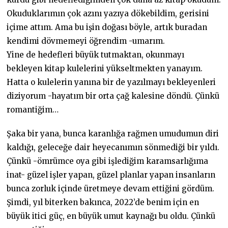
Okuduklarımın çok azını yazıya dökebildim, gerisini
içime attım. Ama bu işin doğası böyle, artık buradan
kendimi dövmemeyi öğrendim -umarım.
Yine de hedefleri büyük tutmaktan, okunmayı
bekleyen kitap kulelerini yükseltmekten yanayım.
Hatta o kulelerin yanına bir de yazılmayı bekleyenleri
diziyorum -hayatım bir orta çağ kalesine döndü. Çünkü
romantiğim…
Şaka bir yana, bunca karanlığa rağmen umudumun diri
kaldığı, geleceğe dair heyecanımın sönmediği bir yıldı.
Çünkü -ömrümce oya gibi işlediğim karamsarlığıma
inat- güzel işler yapan, güzel planlar yapan insanların
bunca zorluk içinde üretmeye devam ettiğini gördüm.
Şimdi, yıl biterken bakınca, 2022’de benim için en
büyük itici güç, en büyük umut kaynağı bu oldu. Çünkü