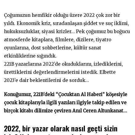
1
2
.
Çoğumuzun hemfikir olduğu üzere 2022 çok zor bir
2
0
yıldı. Ekonomik kriz, sıradanlaşan şiddet ve suç iklimi,
2
hukuksuzluklar, siyasi krizler… Pek çoğumuz bu boğucu
2
atmosferde kitaplara, filmlere, dizilere, tiyatro
oyunlarına, dost sohbetlerine, kültür sanat
etkinliklerine sığındık.
221B yazarlarına 2022’de okuduklarını, izlediklerini,
ürettiklerini değerlendirmelerini istedik. Elbette
2023’e dair beklentilerini de sorduk…
Konuğumuz, 221B’deki “Çocuktan Al Haberi” köşesiyle
çocuk kitaplarıyla ilgili yazıları ilgiyle takip edilen ve
birçok kitabı dilimize çeviren Anıl Ceren Altunkanat…
2022, bir yazar olarak nasıl geçti sizin