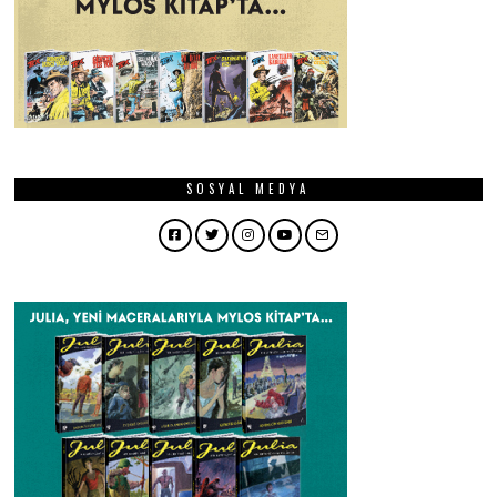
SOSYAL MEDYA
Facebook
Twitter
Instagram
YouTube
Email