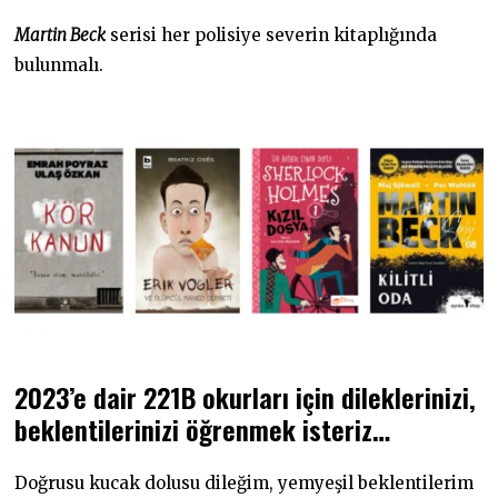
Martin Beck
serisi her polisiye severin kitaplığında
bulunmalı.
2023’e dair 221B okurları için dileklerinizi,
beklentilerinizi öğrenmek isteriz…
Doğrusu kucak dolusu dileğim, yemyeşil beklentilerim