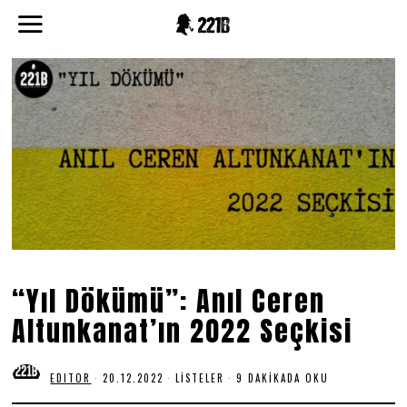
“Yıl Dökümü”: Anıl Ceren
Altunkanat’ın 2022 Seçkisi
EDITOR
20.12.2022
2
LISTELER
9 DAKIKADA OKU
0
.