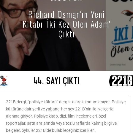
Richard Osman'ın Yeni
Kitabı 'İki Kez Ölen Adam'
Çıktı
221B dergi, “polisiye kültürü” dergisi olarak konumlanıyor. Polisiye
kültürüne dair yerli ve yabancı her şey 221B’nin ilgi ve içerik
alanına giriyor. Polisiye kitap, dizi, film incelemeleri, özel
röportajlar, satır aralarında veya tozlu raflarda kalmış bilgi ve
belgeler, öyküler 221B’de bulabileceğiniz içerikler…