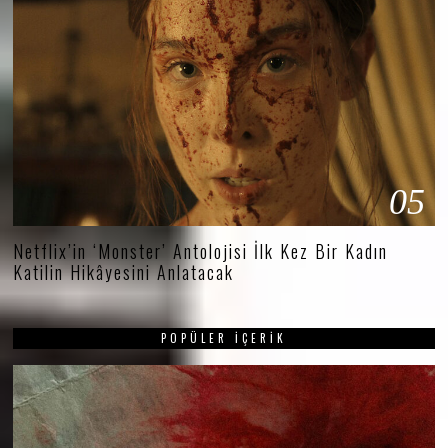
05
Netflix’in ‘Monster’ Antolojisi İlk Kez Bir Kadın
Katilin Hikâyesini Anlatacak
POPÜLER İÇERIK