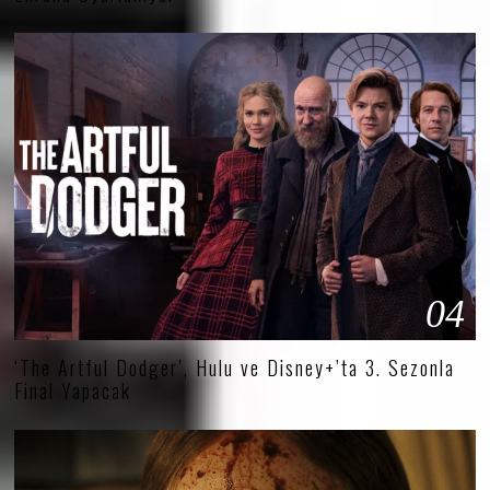
04
‘The Artful Dodger’, Hulu ve Disney+’ta 3. Sezonla
Final Yapacak