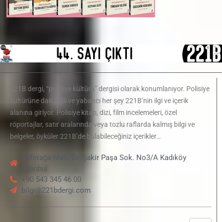
221B dergi, “polisiye kültürü” dergisi olarak konumlanıyor. Polisiye
kültürüne dair yerli ve yabancı her şey 221B’nin ilgi ve içerik
alanına giriyor. Polisiye kitap, dizi, film incelemeleri, özel
röportajlar, satır aralarında veya tozlu raflarda kalmış bilgi ve
belgeler, öyküler 221B’de bulabileceğiniz içerikler…
Caferağa Mah. Dr. Şakir Paşa Sok. No3/A Kadıköy
İstanbul
+90 543 345 46 00
bilgi@221bdergi.com