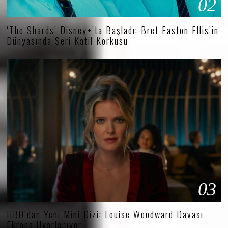
02
‘The Shards’ Disney+’ta Başladı: Bret Easton Ellis’in
Dünyasında Seri Katil Korkusu
03
HBO’dan Yeni Mini Dizi: Louise Woodward Davası
Ekrana Uyarlanıyor