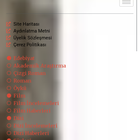
Site Haritası
Aydınlatma Metni
Üyelik Sözleşmesi
Çerez Politikası
Edebiyat
Akademik Araştırma
Çizgi Roman
Roman
Öykü
Film
Film İncelemeleri
Film Haberleri
Dizi
Dizi İncelemeleri
Dizi Haberleri