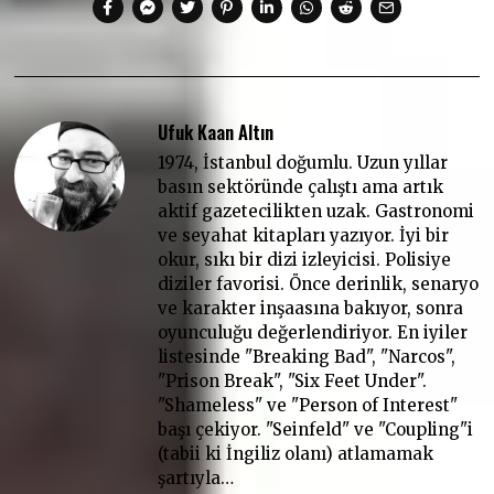
Ufuk Kaan Altın
1974, İstanbul doğumlu. Uzun yıllar
basın sektöründe çalıştı ama artık
aktif gazetecilikten uzak. Gastronomi
ve seyahat kitapları yazıyor. İyi bir
okur, sıkı bir dizi izleyicisi. Polisiye
diziler favorisi. Önce derinlik, senaryo
ve karakter inşaasına bakıyor, sonra
oyunculuğu değerlendiriyor. En iyiler
listesinde "Breaking Bad", "Narcos",
"Prison Break", "Six Feet Under".
"Shameless" ve "Person of Interest"
başı çekiyor. "Seinfeld" ve "Coupling"i
(tabii ki İngiliz olanı) atlamamak
şartıyla…