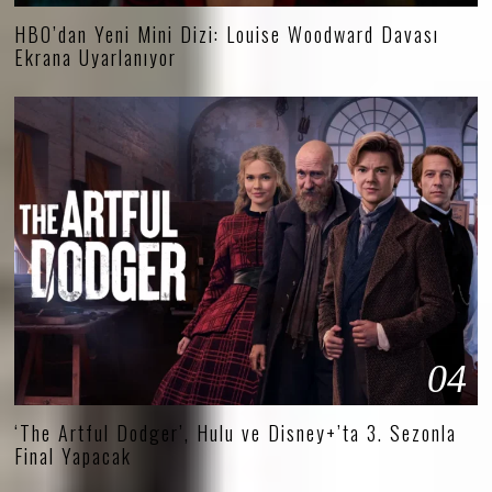
HBO’dan Yeni Mini Dizi: Louise Woodward Davası
Ekrana Uyarlanıyor
04
‘The Artful Dodger’, Hulu ve Disney+’ta 3. Sezonla
Final Yapacak