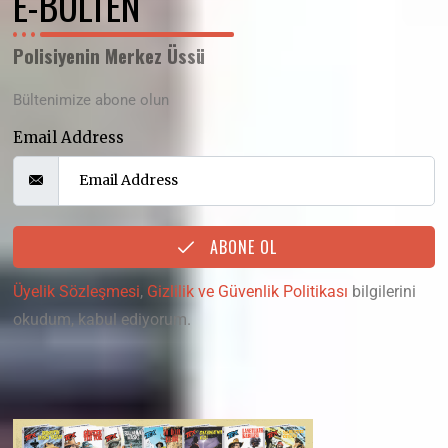
E-BÜLTEN
Polisiyenin Merkez Üssü
Bültenimize abone olun
Email Address
ABONE OL
Üyelik Sözleşmesi
,
Gizlilik ve Güvenlik Politikası
bilgilerini
okudum, kabul ediyorum.