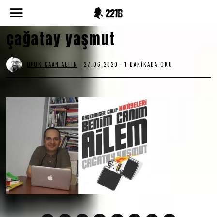
çağatay yaşmut
UFUK KAAN ALTIN
27.06.2020
2
1 DAKIKADA OKU
7
.
0
6
.
2
0
2
0