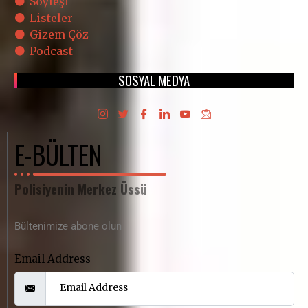
Söyleşi
Listeler
Gizem Çöz
Podcast
SOSYAL MEDYA
E-BÜLTEN
Polisiyenin Merkez Üssü
Bültenimize abone olun
Email Address