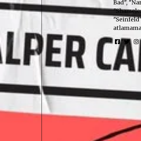
Bad", "Nar
"Shameless
"Seinfeld"
atlamama