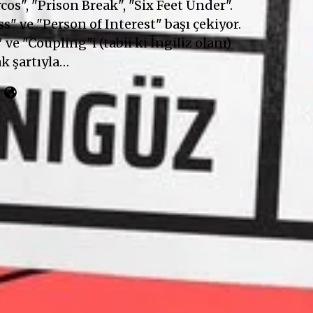
cos", "Prison Break", "Six Feet Under".
" ve "Person of Interest" başı çekiyor.
 ve "Coupling"i (tabii ki İngiliz olanı)
k şartıyla…