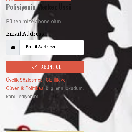
Polisiyenin Merkez Üssü
Bültenimize abone olun
Email Address
ABONE OL
Üyelik Sözleşmesi
,
Gizlilik ve
Güvenlik Politikası
bilgilerini okudum,
kabul ediyorum.