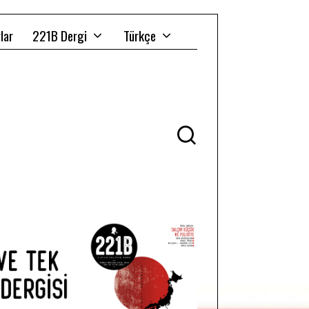
lar
221B Dergi
Türkçe
Ü