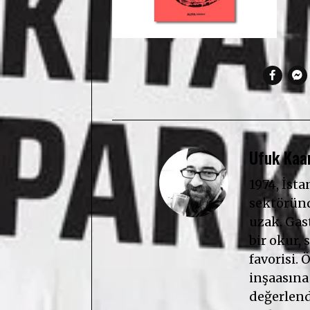
Ufuk Kaan
1974, İst
sektöründ
uzak. Gast
bir okur, s
favorisi. 
inşaasına
değerlendi