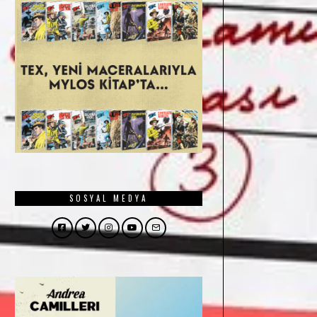
SOSYAL MEDYA
Facebook
Twitter
Instagram
YouTube
Email