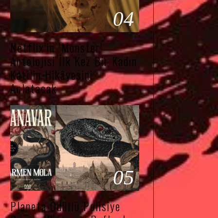
04
Netflix’in ‘Monster’
Antolojisi İlk Kez Bir Kadın
Katilin Hikâyesini
Anlatacak
05
Planeta Ödüllü Polisiye