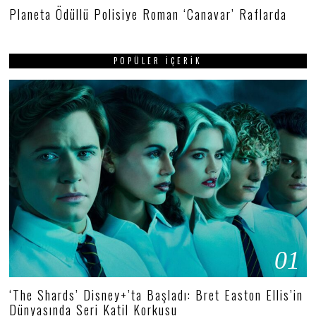
Planeta Ödüllü Polisiye Roman ‘Canavar’ Raflarda
POPÜLER İÇERIK
01
‘The Shards’ Disney+’ta Başladı: Bret Easton Ellis’in
Dünyasında Seri Katil Korkusu