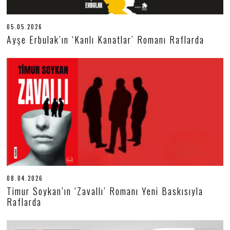
05.05.2026
0
5
Ayşe Erbulak’ın ‘Kanlı Kanatlar’ Romanı Raflarda
.
0
5
.
2
0
2
6
08.04.2026
0
9
Timur Soykan’ın ‘Zavallı’ Romanı Yeni Baskısıyla
.
Raflarda
0
4
.
2