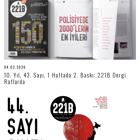
0
2
6
04.03.2026
0
4
10. Yıl, 43. Sayı, 1 Haftada 2. Baskı: 221B Dergi
.
Raflarda
0
3
.
2
0
2
6