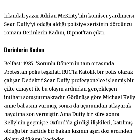
1
1
.
İrlandalı yazar Adrian McKinty’nin komiser yardımcısı
2
0
Sean Duffy’yi odağa aldığı polisiye serisinin dördüncü
2
romanı Derinlerin Kadını, Dipnot’tan çıktı.
2
Derinlerin Kadını
Belfast: 1985. ‘Sorunlu Dönem’in tam ortasında
Protestan polis teşkilatı RUC’ta Katolik bir polis olarak
çalışan Dedektif Sean Duffy profesyonelce işlenmiş bir
çifte cinayet ile bu olayın ardından gerçekleşen
intiharı soruşturmaktadır. Görünüşe göre Michael Kelly
anne babasını vurmuş, sonra da uçurumdan atlayarak
hayatına son vermiştir. Ama Duffy bir süre sonra
Kelly’nin geçmişte Oxford’da girdiği ilişkileri, katılmış
olduğu bir partide bir bakan kızının aşırı doz eroinden
dolayı öldüğünü keşfeder.