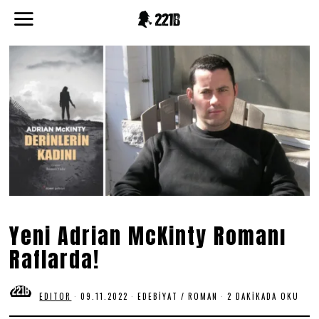
Yeni Adrian McKinty Romanı
Raflarda!
EDITOR
09.11.2022
0
EDEBIYAT
/
ROMAN
2 DAKIKADA OKU
9
.