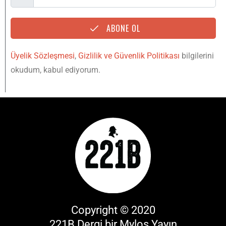
ABONE OL
Üyelik Sözleşmesi
,
Gizlilik ve Güvenlik Politikası
bilgilerini
okudum, kabul ediyorum.
Copyright © 2020
221B Dergi bir
Mylos Yayın