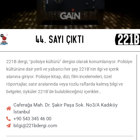
221B dergi, “polisiye kültürü” dergisi olarak konumlanıyor. Polisiye
kültürüne dair yerli ve yabancı her şey 221B’nin ilgi ve içerik
alanına giriyor. Polisiye kitap, dizi, film incelemeleri, özel
röportajlar, satır aralarında veya tozlu raflarda kalmış bilgi ve
belgeler, öyküler 221B’de bulabileceğiniz içerikler…
Caferağa Mah. Dr. Şakir Paşa Sok. No3/A Kadıköy
İstanbul
+90 543 345 46 00
bilgi@221bdergi.com