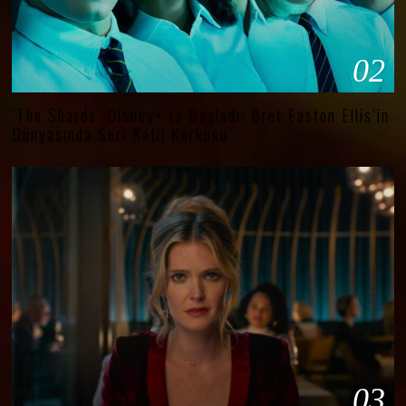
02
‘The Shards’ Disney+’ta Başladı: Bret Easton Ellis’in
Dünyasında Seri Katil Korkusu
03