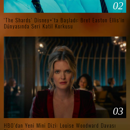
02
‘The Shards’ Disney+’ta Başladı: Bret Easton Ellis’in
Dünyasında Seri Katil Korkusu
03
HBO’dan Yeni Mini Dizi: Louise Woodward Davası