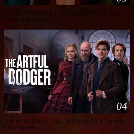
HBO’dan Yeni Mini Dizi: Louise Woodward Davası
Ekrana Uyarlanıyor
04
‘The Artful Dodger’, Hulu ve Disney+’ta 3. Sezonla
Final Yapacak