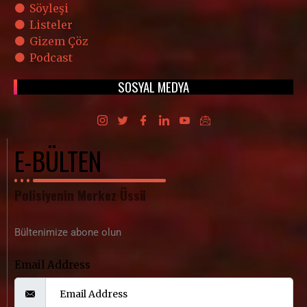
Söyleşi
Listeler
Gizem Çöz
Podcast
SOSYAL MEDYA
E-BÜLTEN
Polisiyenin Merkez Üssü
Bültenimize abone olun
Email Address