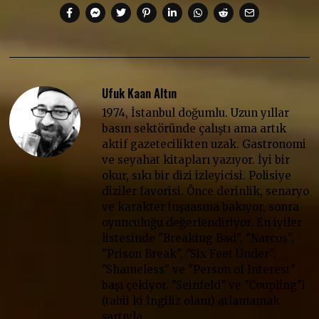
Ufuk Kaan Altın
1974, İstanbul doğumlu. Uzun yıllar
basın sektöründe çalıştı ama artık
aktif gazetecilikten uzak. Gastronomi
ve seyahat kitapları yazıyor. İyi bir
okur, sıkı bir dizi izleyicisi. Polisiye
diziler favorisi. Önce derinlik, senaryo
ve karakter inşaasına bakıyor, sonra
oyunculuğu değerlendiriyor. En iyiler
listesinde "Breaking Bad", "Narcos",
"Prison Break", "Six Feet Under".
"Shameless" ve "Person of Interest"
başı çekiyor. "Seinfeld" ve "Coupling"i
(tabii ki İngiliz olanı) atlamamak
şartıyla…