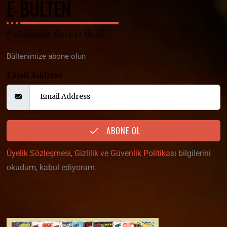
E-BÜLTEN
Polisiyenin Merkez Üssü
Bültenimize abone olun
Email Address
ABONE OL
Üyelik Sözleşmesi
,
Gizlilik ve Güvenlik Politikası
bilgilerini
okudum, kabul ediyorum.