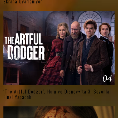
Ekrana Uyarlanıyor
04
‘The Artful Dodger’, Hulu ve Disney+’ta 3. Sezonla
Final Yapacak