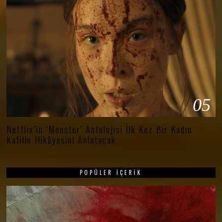
05
Netflix’in ‘Monster’ Antolojisi İlk Kez Bir Kadın
Katilin Hikâyesini Anlatacak
POPÜLER İÇERIK