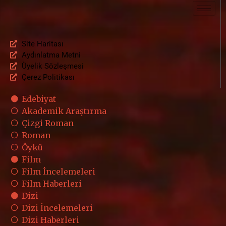
Site Haritası
Aydınlatma Metni
Üyelik Sözleşmesi
Çerez Politikası
Edebiyat
Akademik Araştırma
Çizgi Roman
Roman
Öykü
Film
Film İncelemeleri
Film Haberleri
Dizi
Dizi İncelemeleri
Dizi Haberleri