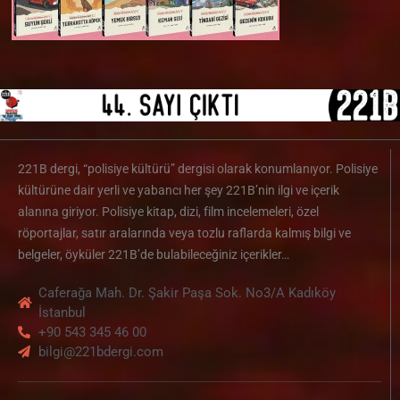
221B dergi, “polisiye kültürü” dergisi olarak konumlanıyor. Polisiye
kültürüne dair yerli ve yabancı her şey 221B’nin ilgi ve içerik
alanına giriyor. Polisiye kitap, dizi, film incelemeleri, özel
röportajlar, satır aralarında veya tozlu raflarda kalmış bilgi ve
belgeler, öyküler 221B’de bulabileceğiniz içerikler…
Caferağa Mah. Dr. Şakir Paşa Sok. No3/A Kadıköy
İstanbul
+90 543 345 46 00
bilgi@221bdergi.com