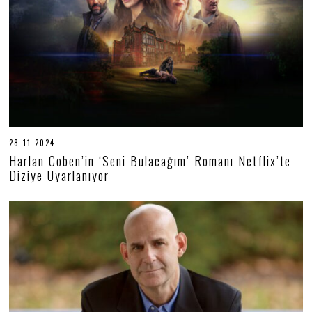
2
6
28.11.2024
2
8
Harlan Coben’in ‘Seni Bulacağım’ Romanı Netflix’te
.
Diziye Uyarlanıyor
1
1
.
2
0
2
4