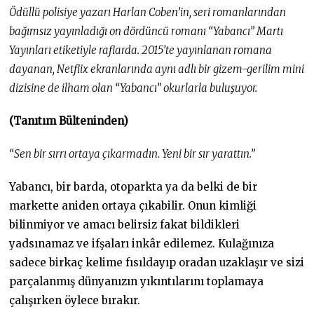
.
Ödüllü polisiye yazarı Harlan Coben’in, seri romanlarından
2
0
bağımsız yayınladığı on dördüncü romanı “Yabancı” Martı
2
Yayınları etiketiyle raflarda. 2015’te yayınlanan romana
2
dayanan, Netflix ekranlarında aynı adlı bir gizem-gerilim mini
dizisine de ilham olan “Yabancı” okurlarla buluşuyor.
(Tanıtım Bülteninden)
“Sen bir sırrı ortaya çıkarmadın. Yeni bir sır yarattın.”
Yabancı, bir barda, otoparkta ya da belki de bir
markette aniden ortaya çıkabilir. Onun kimliği
bilinmiyor ve amacı belirsiz fakat bildikleri
yadsınamaz ve ifşaları inkâr edilemez. Kulağınıza
sadece birkaç kelime fısıldayıp oradan uzaklaşır ve sizi
parçalanmış dünyanızın yıkıntılarını toplamaya
çalışırken öylece bırakır.