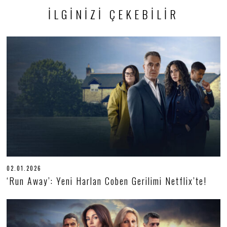
İLGINIZI ÇEKEBILIR
02.01.2026
0
2
‘Run Away’: Yeni Harlan Coben Gerilimi Netflix’te!
.
0
1
.
2
0