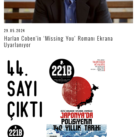
29.05.2024
2
9
Harlan Coben’in ‘Missing You’ Romanı Ekrana
.
Uyarlanıyor
0
5
.
2
0
2
4