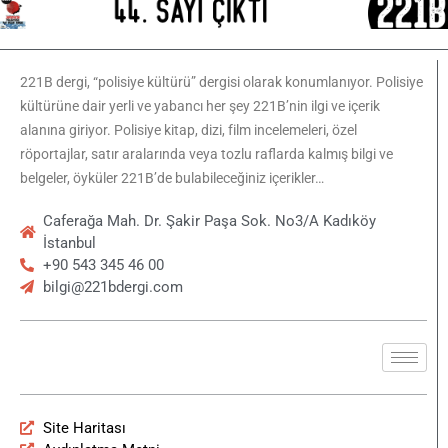
221B dergi, “polisiye kültürü” dergisi olarak konumlanıyor. Polisiye
kültürüne dair yerli ve yabancı her şey 221B’nin ilgi ve içerik
alanına giriyor. Polisiye kitap, dizi, film incelemeleri, özel
röportajlar, satır aralarında veya tozlu raflarda kalmış bilgi ve
belgeler, öyküler 221B’de bulabileceğiniz içerikler…
Caferağa Mah. Dr. Şakir Paşa Sok. No3/A Kadıköy
İstanbul
+90 543 345 46 00
bilgi@221bdergi.com
Site Haritası