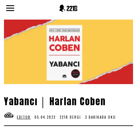
Yabancı │ Harlan Coben
EDITOR
05.04.2022
0
221B DERGI
3 DAKIKADA OKU
5
.
0
4