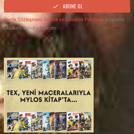
ABONE OL
Üyelik Sözleşmesi
,
Gizlilik ve Güvenlik Politikası
bilgilerini
okudum, kabul ediyorum.