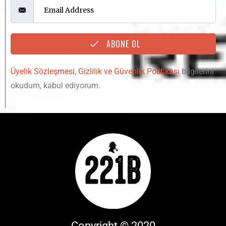
ABONE OL
Üyelik Sözleşmesi
,
Gizlilik ve Güvenlik Politikası
bilgilerini
okudum, kabul ediyorum.
Copyright © 2020