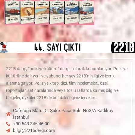
221B dergi, “polisiye kültürü” dergisi olarak konumlanıyor. Polisiye
kültürüne dair yerli ve yabancı her şey 221B’nin ilgi ve içerik
alanına giriyor. Polisiye kitap, dizi, film incelemeleri, özel
röportajlar, satır aralarında veya tozlu raflarda kalmış bilgi ve
belgeler, öyküler 221B’de bulabileceğiniz içerikler…
Caferağa Mah. Dr. Şakir Paşa Sok. No3/A Kadıköy
İstanbul
+90 543 345 46 00
bilgi@221bdergi.com