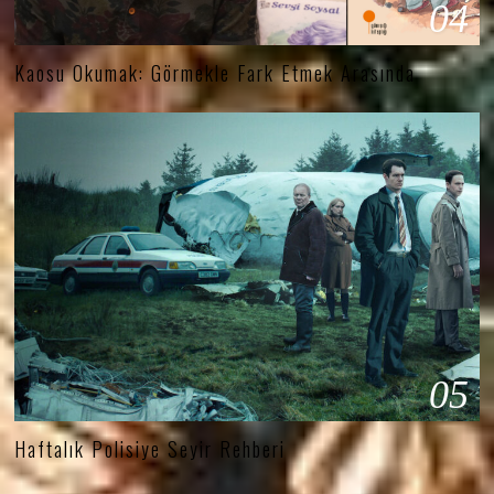
04
Kaosu Okumak: Görmekle Fark Etmek Arasında
05
Haftalık Polisiye Seyir Rehberi