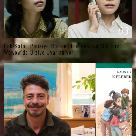
03
Çok Satan Polisiye Roman ‘The Aosawa Murders’,
Wowow’da Diziye Uyarlanıyor