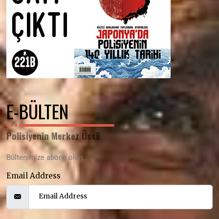
E-BÜLTEN
Polisiyenin Merkez Üssü
Bültenimize abone olun
Email Address