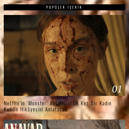
POPÜLER İÇERIK
01
Netflix’in ‘Monster’ Antolojisi İlk Kez Bir Kadın
Katilin Hikâyesini Anlatacak