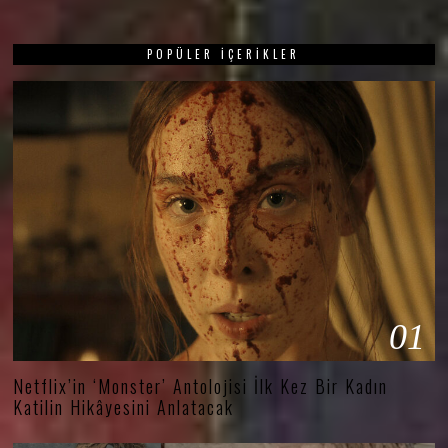
POPÜLER İÇERIKLER
01
Netflix’in ‘Monster’ Antolojisi İlk Kez Bir Kadın
Katilin Hikâyesini Anlatacak