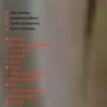
Site Haritası
Aydınlatma Metni
Üyelik Sözleşmesi
Çerez Politikası
Edebiyat
Akademik Araştırma
Çizgi Roman
Roman
Öykü
Film
Film İncelemeleri
Film Haberleri
Dizi
Dizi İncelemeleri
Dizi Haberleri
Söyleşi