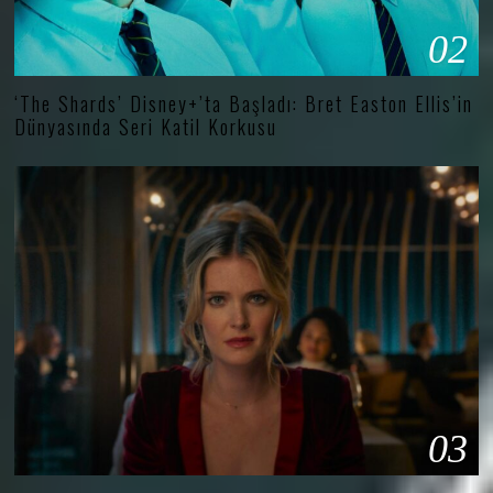
02
‘The Shards’ Disney+’ta Başladı: Bret Easton Ellis’in
Dünyasında Seri Katil Korkusu
03