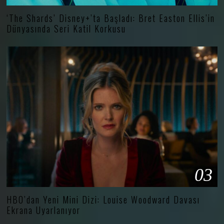
‘The Shards’ Disney+’ta Başladı: Bret Easton Ellis’in
Dünyasında Seri Katil Korkusu
03
HBO’dan Yeni Mini Dizi: Louise Woodward Davası
Ekrana Uyarlanıyor