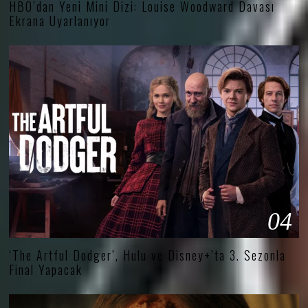
HBO’dan Yeni Mini Dizi: Louise Woodward Davası
Ekrana Uyarlanıyor
04
‘The Artful Dodger’, Hulu ve Disney+’ta 3. Sezonla
Final Yapacak