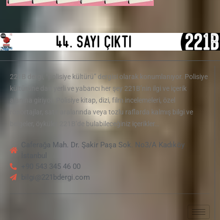
221B dergi, “polisiye kültürü” dergisi olarak konumlanıyor. Polisiye
kültürüne dair yerli ve yabancı her şey 221B’nin ilgi ve içerik
alanına giriyor. Polisiye kitap, dizi, film incelemeleri, özel
röportajlar, satır aralarında veya tozlu raflarda kalmış bilgi ve
belgeler, öyküler 221B’de bulabileceğiniz içerikler…
Caferağa Mah. Dr. Şakir Paşa Sok. No3/A Kadıköy
İstanbul
+90 543 345 46 00
bilgi@221bdergi.com