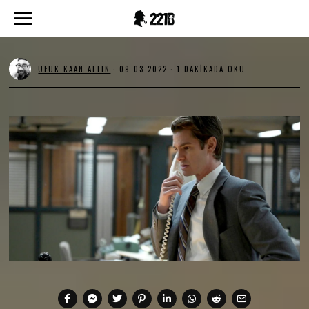
UFUK KAAN ALTIN
09.03.2022
0
1 DAKIKADA OKU
9
.
0
3
.
2
0
2
2