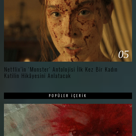
05
Netflix’in ‘Monster’ Antolojisi İlk Kez Bir Kadın
Katilin Hikâyesini Anlatacak
POPÜLER İÇERIK