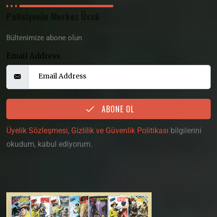
Polisiyenin Merkez Üssü
Bültenimize abone olun
Email Address
ABONE OL
Üyelik Sözleşmesi
,
Gizlilik ve Güvenlik Politikası
bilgilerini
okudum, kabul ediyorum.