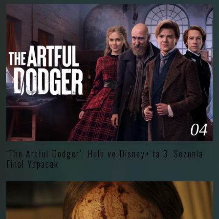
04
‘The Artful Dodger’, Hulu ve Disney+’ta 3. Sezonla
Final Yapacak