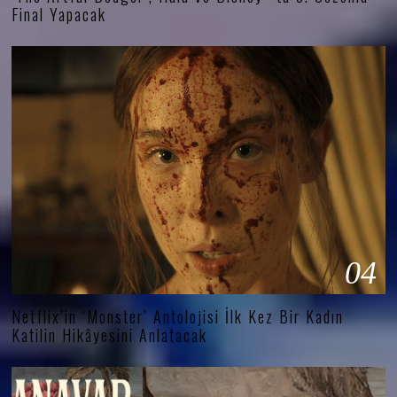
Final Yapacak
04
Netflix’in ‘Monster’ Antolojisi İlk Kez Bir Kadın
Katilin Hikâyesini Anlatacak