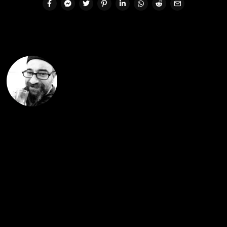
Ufuk Kaan Altın
1974, İstanbul doğumlu. Uzun yıllar
basın sektöründe çalıştı ama artık
aktif gazetecilikten uzak. Gastronomi
ve seyahat kitapları yazıyor. İyi bir
okur, sıkı bir dizi izleyicisi. Polisiye
diziler favorisi. Önce derinlik, senaryo
ve karakter inşaasına bakıyor, sonra
oyunculuğu değerlendiriyor. En iyiler
listesinde "Breaking Bad", "Narcos",
"Prison Break", "Six Feet Under".
"Shameless" ve "Person of Interest"
başı çekiyor. "Seinfeld" ve "Coupling"i
(tabii ki İngiliz olanı) atlamamak
şartıyla…