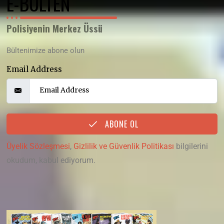
E-BÜLTEN
Polisiyenin Merkez Üssü
Bültenimize abone olun
Email Address
ABONE OL
Üyelik Sözleşmesi
,
Gizlilik ve Güvenlik Politikası
bilgilerini
okudum, kabul ediyorum.