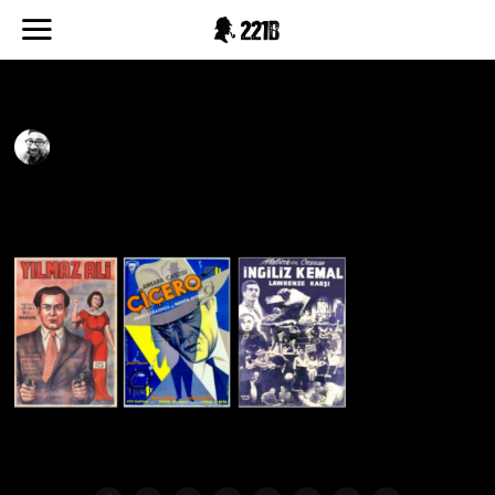
ilk polisiye filmler
UFUK KAAN ALTIN
27.06.2020
2
1 DAKIKADA OKU
7
.
0
6
.
2
0
2
0