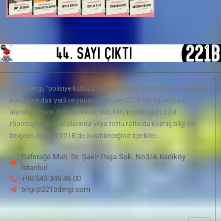
221B dergi, “polisiye kültürü” dergisi olarak konumlanıyor. Polisiye
kültürüne dair yerli ve yabancı her şey 221B’nin ilgi ve içerik
alanına giriyor. Polisiye kitap, dizi, film incelemeleri, özel
röportajlar, satır aralarında veya tozlu raflarda kalmış bilgi ve
belgeler, öyküler 221B’de bulabileceğiniz içerikler…
Caferağa Mah. Dr. Şakir Paşa Sok. No3/A Kadıköy
İstanbul
+90 543 345 46 00
bilgi@221bdergi.com