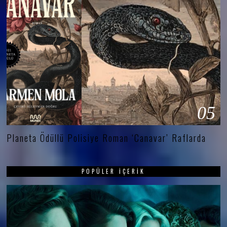
05
Planeta Ödüllü Polisiye Roman ‘Canavar’ Raflarda
POPÜLER İÇERIK