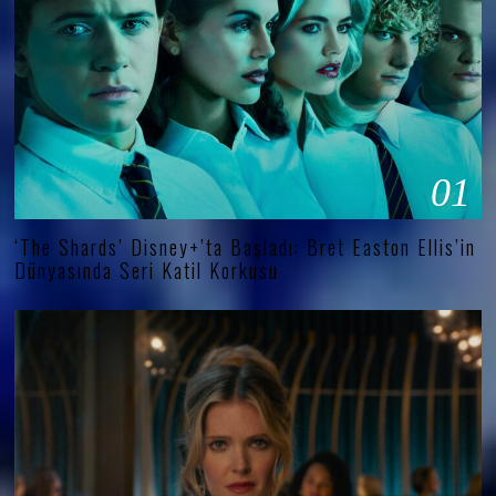
01
‘The Shards’ Disney+’ta Başladı: Bret Easton Ellis’in
Dünyasında Seri Katil Korkusu