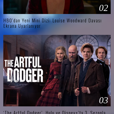
02
HBO’dan Yeni Mini Dizi: Louise Woodward Davası
Ekrana Uyarlanıyor
03
‘The Artful Dodger’, Hulu ve Disney+’ta 3. Sezonla