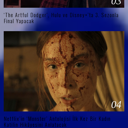
03
‘The Artful Dodger’, Hulu ve Disney+’ta 3. Sezonla
Final Yapacak
04
Netflix’in ‘Monster’ Antolojisi İlk Kez Bir Kadın
Katilin Hikâyesini Anlatacak