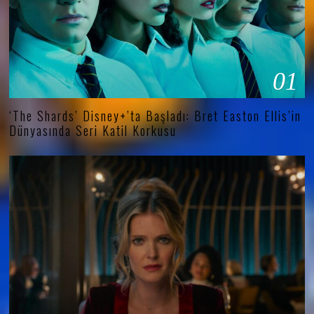
01
‘The Shards’ Disney+’ta Başladı: Bret Easton Ellis’in
Dünyasında Seri Katil Korkusu