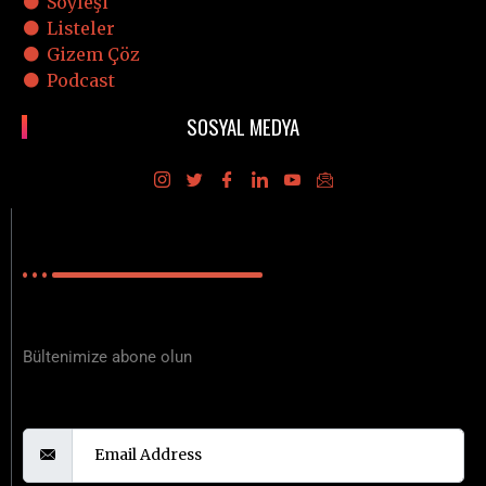
Söyleşi
Listeler
Gizem Çöz
Podcast
SOSYAL MEDYA
E-BÜLTEN
Polisiyenin Merkez Üssü
Bültenimize abone olun
Email Address