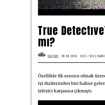
True Detectıve
mı?
EDITOR
28.04.2016
1
DIZI
/
DIZI HABE
8
.
0
6
.
Özellikle ilk sezonu olmak üze
2
0
iyi dizilerinden biri haline gele
2
0
izleyici karşısına çıkmıştı.