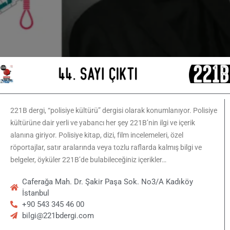
221B dergi, “polisiye kültürü” dergisi olarak konumlanıyor. Polisiye
kültürüne dair yerli ve yabancı her şey 221B’nin ilgi ve içerik
alanına giriyor. Polisiye kitap, dizi, film incelemeleri, özel
röportajlar, satır aralarında veya tozlu raflarda kalmış bilgi ve
belgeler, öyküler 221B’de bulabileceğiniz içerikler…
Caferağa Mah. Dr. Şakir Paşa Sok. No3/A Kadıköy
İstanbul
+90 543 345 46 00
bilgi@221bdergi.com