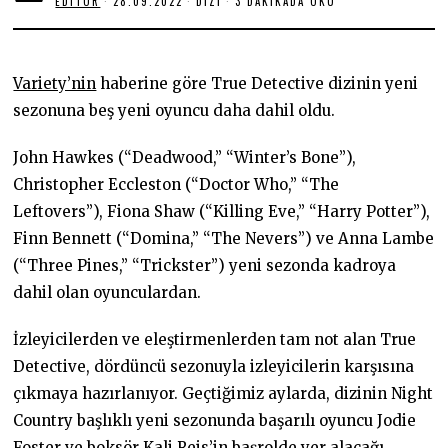
EDITOR
28.09.2022
2
DIZI
3 DAKIKADA OKU
8
.
0
9
.
Variety’nin
haberine göre True Detective dizinin yeni
2
0
sezonuna beş yeni oyuncu daha dahil oldu.
2
2
John Hawkes (“Deadwood,” “Winter’s Bone”),
Christopher Eccleston (“Doctor Who,” “The
Leftovers”), Fiona Shaw (“Killing Eve,” “Harry Potter”),
Finn Bennett (“Domina,” “The Nevers”) ve Anna Lambe
(“Three Pines,” “Trickster”) yeni sezonda kadroya
dahil olan oyunculardan.
İzleyicilerden ve eleştirmenlerden tam not alan True
Detective, dördüncü sezonuyla izleyicilerin karşısına
çıkmaya hazırlanıyor. Geçtiğimiz aylarda, dizinin Night
Country başlıklı yeni sezonunda başarılı oyuncu Jodie
Foster ve boksör Kali Reis’in başrolde yer alacağı