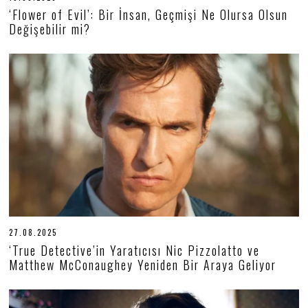
9
‘Flower of Evil’: Bir İnsan, Geçmişi Ne Olursa Olsun
.
Değişebilir mi?
0
6
.
2
0
2
6
27.08.2025
2
7
‘True Detective’in Yaratıcısı Nic Pizzolatto ve
.
Matthew McConaughey Yeniden Bir Araya Geliyor
0
8
.
2
0