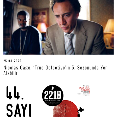
2
5
25.08.2025
2
5
Nicolas Cage, ‘True Detective’in 5. Sezonunda Yer
.
Alabilir
0
8
.
2
0
2
5