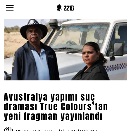
Avustralya yapımı suç
draması True Colours’tan
yeni fragman yayınlandı