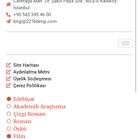
Caferağa Mah. Dr. Şakir Paşa Sok. No3/A Kadıköy
İstanbul
+90 543 345 46 00
bilgi@221bdergi.com
Site Haritası
Aydınlatma Metni
Üyelik Sözleşmesi
Çerez Politikası
Edebiyat
Akademik Araştırma
Çizgi Roman
Roman
Öykü
Film