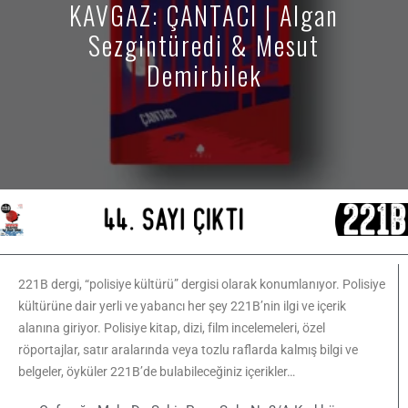
KAVGAZ: ÇANTACI | Algan
Sezgintüredi & Mesut
Demirbilek
221B dergi, “polisiye kültürü” dergisi olarak konumlanıyor. Polisiye
kültürüne dair yerli ve yabancı her şey 221B’nin ilgi ve içerik
alanına giriyor. Polisiye kitap, dizi, film incelemeleri, özel
röportajlar, satır aralarında veya tozlu raflarda kalmış bilgi ve
belgeler, öyküler 221B’de bulabileceğiniz içerikler…