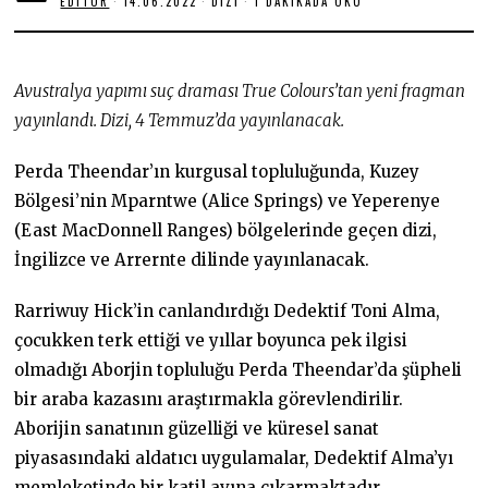
EDITOR
14.06.2022
1
DIZI
1 DAKIKADA OKU
4
.
0
6
.
Avustralya yapımı suç draması True Colours’tan yeni fragman
2
0
yayınlandı. Dizi, 4 Temmuz’da yayınlanacak.
2
2
Perda Theendar’ın kurgusal topluluğunda, Kuzey
Bölgesi’nin Mparntwe (Alice Springs) ve Yeperenye
(East MacDonnell Ranges) bölgelerinde geçen dizi,
İngilizce ve Arrernte dilinde yayınlanacak.
Rarriwuy Hick’in canlandırdığı Dedektif Toni Alma,
çocukken terk ettiği ve yıllar boyunca pek ilgisi
olmadığı Aborjin topluluğu Perda Theendar’da şüpheli
bir araba kazasını araştırmakla görevlendirilir.
Aborijin sanatının güzelliği ve küresel sanat
piyasasındaki aldatıcı uygulamalar, Dedektif Alma’yı
memleketinde bir katil avına çıkarmaktadır.