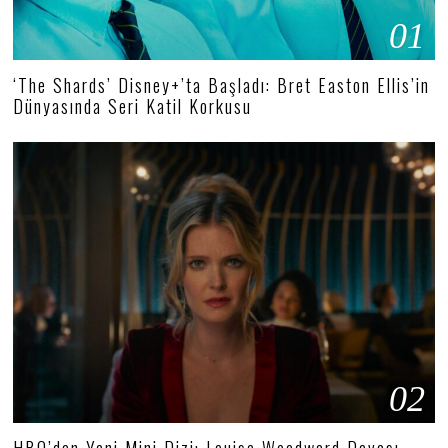
01
‘The Shards’ Disney+’ta Başladı: Bret Easton Ellis’in
Dünyasında Seri Katil Korkusu
02
HBO’dan Yeni Mini Dizi: Louise Woodward Davası