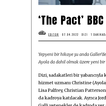
‘The Pact’ BBC
EDITOR
07.04.2022
0
DIZI
1 DAKIKA
7
.
0
4
.
Yepyeni bir hikaye şu anda Galler’de
2
0
Ayola da dahil olmak üzere yeni bi
2
2
Dizi, sadakatleri bir yabancıyla 
hizmet uzmanı Christine (Ayola) 
Lisa Palfrey, Christian Patterso
da kadroya katılacak. Ayrıca Jor
Galli yetenekler de kadroda yer a