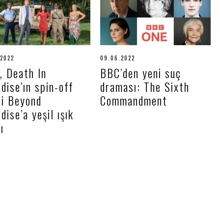
.2022
0
09.06.2022
0
4
9
, Death In
BBC’den yeni suç
.
.
0
0
dise’ın spin-off
draması: The Sixth
7
6
.
.
si Beyond
Commandment
2
2
0
0
dise’a yeşil ışık
2
2
ı
2
2