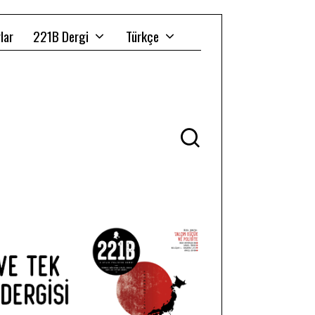
lar
221B Dergi
Türkçe
Ü