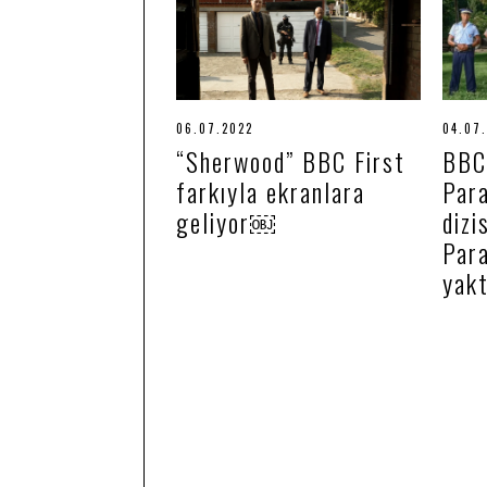
06.07.2022
0
04.07
6
“Sherwood” BBC First
BBC
.
0
farkıyla ekranlara
Para
7
.
geliyor￼
dizi
2
0
Para
2
yakt
2