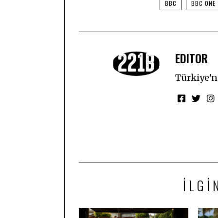
BBC
BBC ONE
EDITOR
Türkiye'ni
İLGI