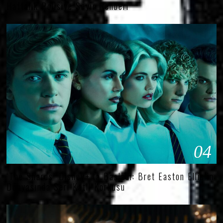
Haftalık Polisiye Seyir Rehberi
04
‘The Shards’ Disney+’ta Başladı: Bret Easton Ellis’in
Dünyasında Seri Katil Korkusu