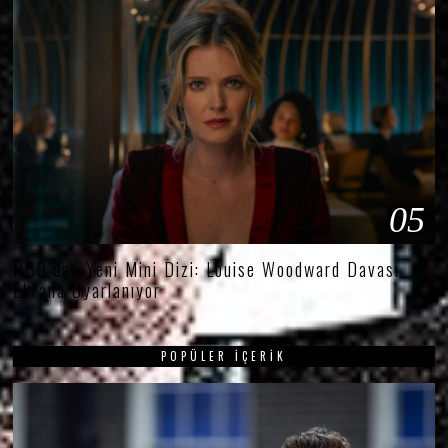
05
HBO’dan Yeni Mini Dizi: Louise Woodward Davası
Ekrana Uyarlanıyor
POPÜLER İÇERIK