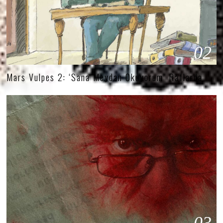
02
Mars Vulpes 2: ‘Sana Meydan Okuyorum’ Raflarda
03