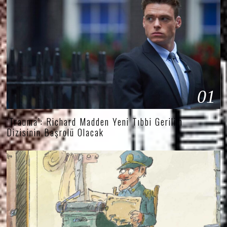
01
‘Trauma’: Richard Madden Yeni Tıbbi Gerilim
Dizisinin Başrolü Olacak