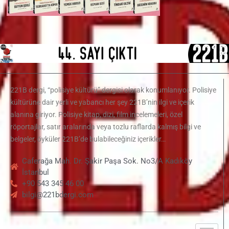
221B dergi, “polisiye kültürü” dergisi olarak konumlanıyor. Polisiye
kültürüne dair yerli ve yabancı her şey 221B’nin ilgi ve içerik
alanına giriyor. Polisiye kitap, dizi, film incelemeleri, özel
röportajlar, satır aralarında veya tozlu raflarda kalmış bilgi ve
belgeler, öyküler 221B’de bulabileceğiniz içerikler…
Caferağa Mah. Dr. Şakir Paşa Sok. No3/A Kadıköy
İstanbul
+90 543 345 46 00
bilgi@221bdergi.com