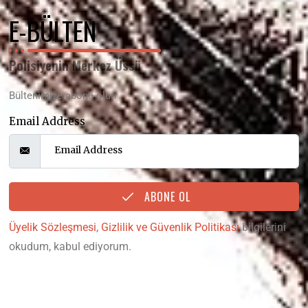
E-BÜLTEN
Polisiyenin Merkez Üssü
Bültenimize abone olun
Email Address
ABONE OL
Üyelik Sözleşmesi
,
Gizlilik ve Güvenlik Politikası
bilgilerini
okudum, kabul ediyorum.