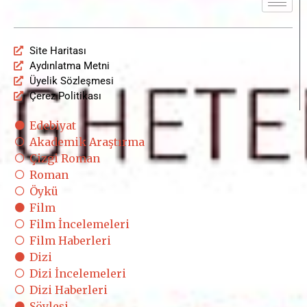
Site Haritası
Aydınlatma Metni
Üyelik Sözleşmesi
Çerez Politikası
Edebiyat
Akademik Araştırma
Çizgi Roman
Roman
Öykü
Film
Film İncelemeleri
Film Haberleri
Dizi
Dizi İncelemeleri
Dizi Haberleri
Söyleşi