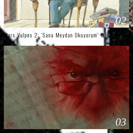
02
Mars Vulpes 2: ‘Sana Meydan Okuyorum’ Raflarda
03