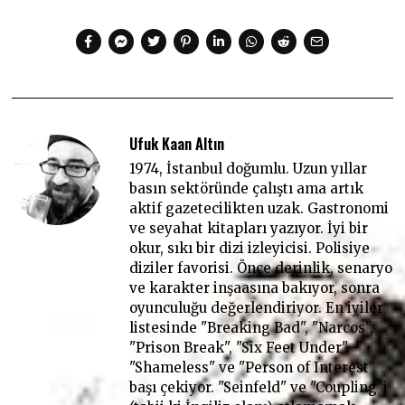
Ufuk Kaan Altın
1974, İstanbul doğumlu. Uzun yıllar
basın sektöründe çalıştı ama artık
aktif gazetecilikten uzak. Gastronomi
ve seyahat kitapları yazıyor. İyi bir
okur, sıkı bir dizi izleyicisi. Polisiye
diziler favorisi. Önce derinlik, senaryo
ve karakter inşaasına bakıyor, sonra
oyunculuğu değerlendiriyor. En iyiler
listesinde "Breaking Bad", "Narcos",
"Prison Break", "Six Feet Under".
"Shameless" ve "Person of Interest"
başı çekiyor. "Seinfeld" ve "Coupling"i