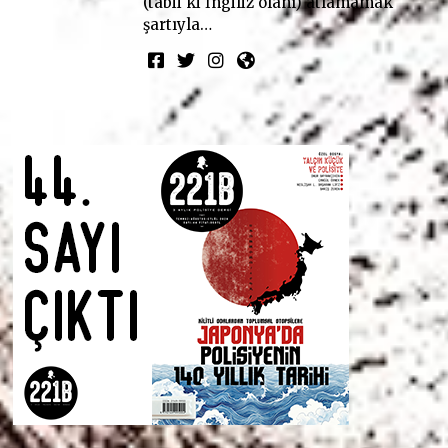
(tabii ki İngiliz olanı) atlamamak
şartıyla…