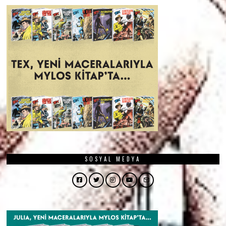
SOSYAL MEDYA
Facebook
Twitter
Instagram
YouTube
Email