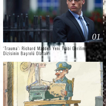
01
‘Trauma’: Richard Madden Yeni Tıbbi Gerilim
Dizisinin Başrolü Olacak