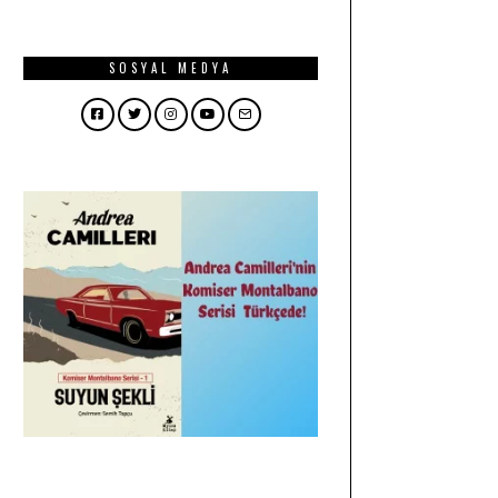
SOSYAL MEDYA
Facebook
Twitter
Instagram
YouTube
Email