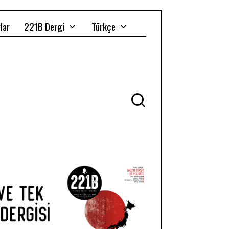
lar
221B Dergi
Türkçe
Ü