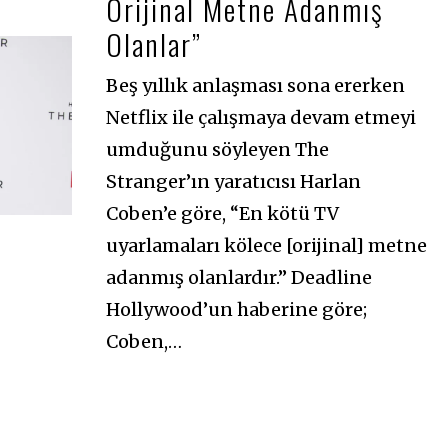
Orijinal Metne Adanmış
0
2
Olanlar”
1
Beş yıllık anlaşması sona ererken
Netflix ile çalışmaya devam etmeyi
umduğunu söyleyen The
Stranger’ın yaratıcısı Harlan
Coben’e göre, “En kötü TV
uyarlamaları kölece [orijinal] metne
adanmış olanlardır.” Deadline
Hollywood’un haberine göre;
Coben,…