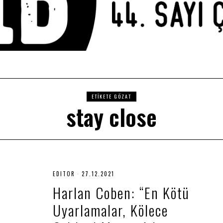
ETIKETE GÖZAT
stay close
EDITOR
27.12.2021
2
7
Harlan Coben: “En Kötü
.
1
Uyarlamalar, Kölece
2
.
2