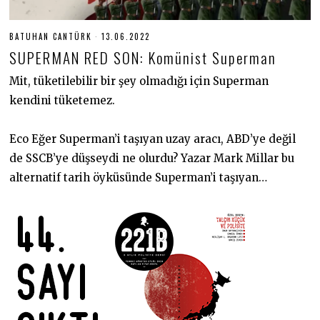
BATUHAN CANTÜRK
13.06.2022
1
3
SUPERMAN RED SON: Komünist Superman
.
0
6
Mit, tüketilebilir bir şey olmadığı için Superman
.
kendini tüketemez.
2
0
Umber
2
2
Eco Eğer Superman’i taşıyan uzay aracı, ABD’ye değil
de SSCB’ye düşseydi ne olurdu? Yazar Mark Millar bu
alternatif tarih öyküsünde Superman’i taşıyan…