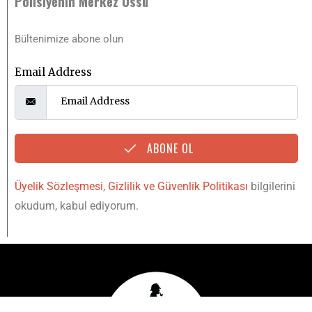
Polisiyenin Merkez Üssü
Bültenimize abone olun
Email Address
ABONE OL
Üyelik Sözleşmesi
,
Gizlilik ve Güvenlik Politikası
bilgilerini
okudum, kabul ediyorum.
YUKARI