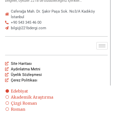
belgeler, öyküler 221B’de bulabileceğiniz içerikler…
Caferağa Mah. Dr. Şakir Paşa Sok. No3/A Kadıköy
İstanbul
+90 543 345 46 00
bilgi@221bdergi.com
Site Haritası
Aydınlatma Metni
Üyelik Sözleşmesi
Çerez Politikası
Edebiyat
Akademik Araştırma
Çizgi Roman
Roman