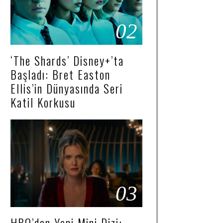
02
‘The Shards’ Disney+’ta
Başladı: Bret Easton
Ellis’in Dünyasında Seri
Katil Korkusu
03
HBO’dan Yeni Mini Dizi: