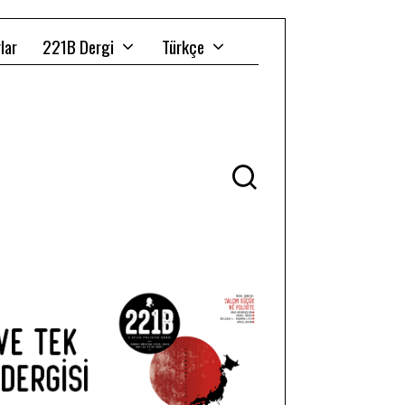
lar
221B Dergi
Türkçe
Ü