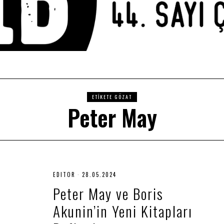
ETIKETE GÖZAT
Peter May
EDITOR
28.05.2024
2
8
Peter May ve Boris
.
0
Akunin’in Yeni Kitapları
5
.
2