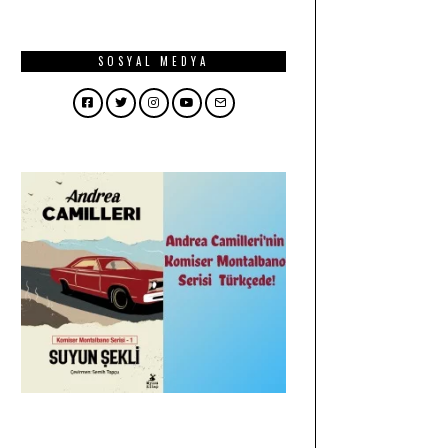
SOSYAL MEDYA
Facebook
Twitter
Instagram
YouTube
Email