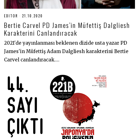
EDITOR
21.10.2020
2
1
Bertie Carvel PD James’in Müfettiş Dalgliesh
.
1
Karakterini Canlandıracak
0
.
2021'de yayınlanması beklenen dizide usta yazar PD
2
0
James'in Müfettiş Adam Dalgliesh karakterini Bertie
2
0
Carvel canlandıracak.…