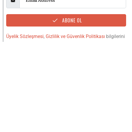
ABONE OL
Üyelik Sözleşmesi
,
Gizlilik ve Güvenlik Politikası
bilgilerini
okudum, kabul ediyorum.
YUKARI
IŞINLAN
Copyright © 2020