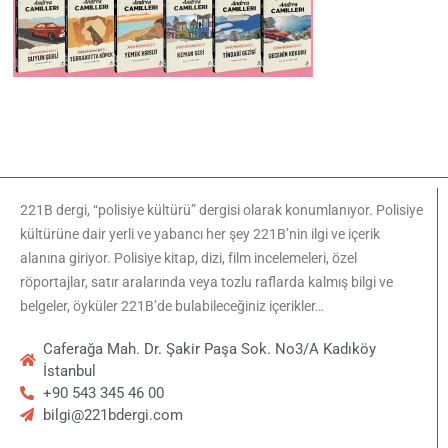
221B dergi, “polisiye kültürü” dergisi olarak konumlanıyor. Polisiye
kültürüne dair yerli ve yabancı her şey 221B’nin ilgi ve içerik
alanına giriyor. Polisiye kitap, dizi, film incelemeleri, özel
röportajlar, satır aralarında veya tozlu raflarda kalmış bilgi ve
belgeler, öyküler 221B’de bulabileceğiniz içerikler…
Caferağa Mah. Dr. Şakir Paşa Sok. No3/A Kadıköy
İstanbul
+90 543 345 46 00
bilgi@221bdergi.com