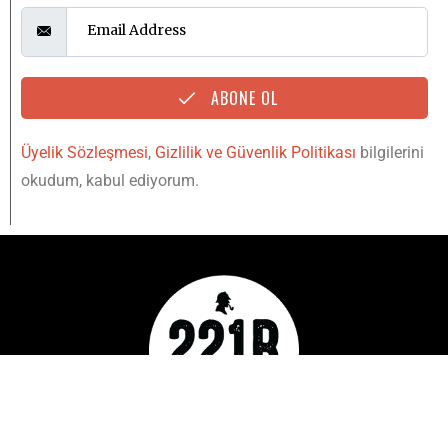
ABONE OL
Üyelik Sözleşmesi
,
Gizlilik ve Güvenlik Politikası
bilgilerini
okudum, kabul ediyorum.
YUKARI
IŞINLAN