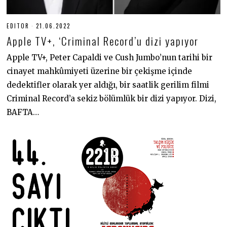
EDITOR
21.06.2022
2
1
Apple TV+, ‘Criminal Record’u dizi yapıyor
.
0
6
Apple TV+, Peter Capaldi ve Cush Jumbo’nun tarihi bir
.
cinayet mahkûmiyeti üzerine bir çekişme içinde
2
0
dedektifler olarak yer aldığı, bir saatlik gerilim filmi
2
2
Criminal Record’a sekiz bölümlük bir dizi yapıyor. Dizi,
BAFTA…