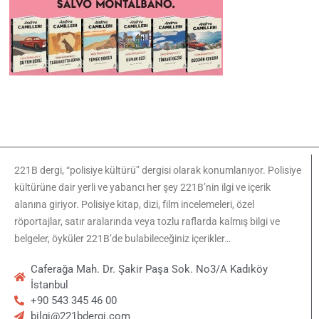
221B dergi, “polisiye kültürü” dergisi olarak konumlanıyor. Polisiye
kültürüne dair yerli ve yabancı her şey 221B’nin ilgi ve içerik
alanına giriyor. Polisiye kitap, dizi, film incelemeleri, özel
röportajlar, satır aralarında veya tozlu raflarda kalmış bilgi ve
belgeler, öyküler 221B’de bulabileceğiniz içerikler…
Caferağa Mah. Dr. Şakir Paşa Sok. No3/A Kadıköy
İstanbul
+90 543 345 46 00
bilgi@221bdergi.com