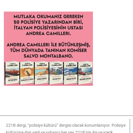
221B dergi, “polisiye kültürü” dergisi olarak konumlanıyor. Polisiye
kültürüne dair yerli ve yabancı her şey 221B’nin ilgi ve içerik