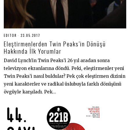
EDITOR
23.05.2017
1
9
Eleştirmenlerden Twin Peaks’in Dönüşü
.
0
Hakkında İlk Yorumlar
6
.
David Lynch’in Twin Peaks’i 26 yıl aradan sonra
2
0
televizyon ekranlarına döndü. Peki, eleştirmenler yeni
2
0
Twin Peaks’i nasıl buldular? Pek çok eleştirmen dizinin
yeni karakterler ve radikal üslubuyla farklı dönüşünü
övgüyle karşıladı. Pek…