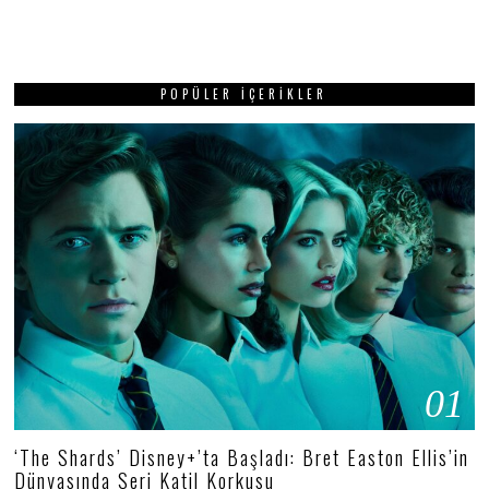
POPÜLER İÇERIKLER
01
‘The Shards’ Disney+’ta Başladı: Bret Easton Ellis’in
Dünyasında Seri Katil Korkusu