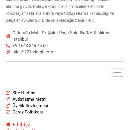
alanına giriyor. Polisiye kitap, dizi, film incelemeleri, özel
röportajlar, satır aralarında veya tozlu raflarda kalmış bilgi ve
belgeler, öyküler 221B’de bulabileceğiniz içerikler…
Caferağa Mah. Dr. Şakir Paşa Sok. No3/A Kadıköy
İstanbul
+90 543 345 46 00
bilgi@221bdergi.com
Site Haritası
Aydınlatma Metni
Üyelik Sözleşmesi
Çerez Politikası
Edebiyat