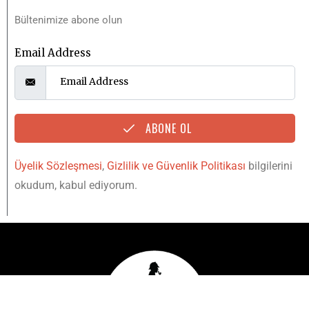
Bültenimize abone olun
Email Address
ABONE OL
Üyelik Sözleşmesi
,
Gizlilik ve Güvenlik Politikası
bilgilerini
okudum, kabul ediyorum.
YUKARI
IŞINLAN