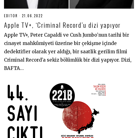
EDITOR
21.06.2022
2
1
Apple TV+, ‘Criminal Record’u dizi yapıyor
.
0
6
Apple TV+, Peter Capaldi ve Cush Jumbo’nun tarihi bir
.
cinayet mahkûmiyeti üzerine bir çekişme içinde
2
0
dedektifler olarak yer aldığı, bir saatlik gerilim filmi
2
2
Criminal Record’a sekiz bölümlük bir dizi yapıyor. Dizi,
BAFTA…