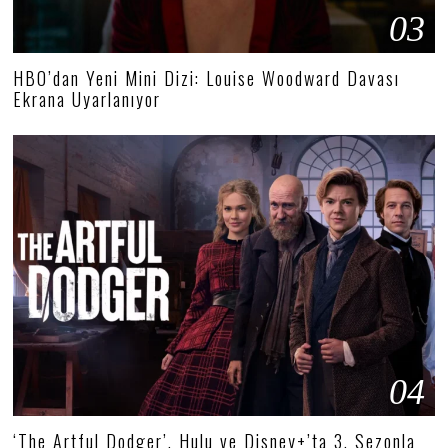
03
HBO’dan Yeni Mini Dizi: Louise Woodward Davası
Ekrana Uyarlanıyor
04
‘The Artful Dodger’, Hulu ve Disney+’ta 3. Sezonla