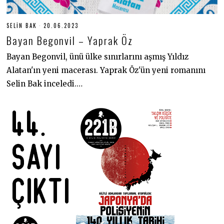
SELIN BAK
20.06.2023
2
0
Bayan Begonvil – Yaprak Öz
.
0
6
Bayan Begonvil, ünü ülke sınırlarını aşmış Yıldız
.
Alatan'ın yeni macerası. Yaprak Öz'ün yeni romanını
2
0
Selin Bak inceledi.…
2
3