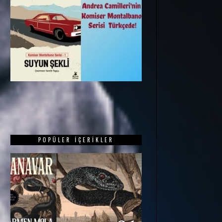
POPÜLER İÇERIKLER