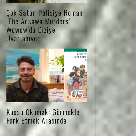
Çok Satan Polisiye Roman
‘The Aosawa Murders’,
Wowow’da Diziye
Uyarlanıyor
05
Kaosu Okumak: Görmekle
Fark Etmek Arasında