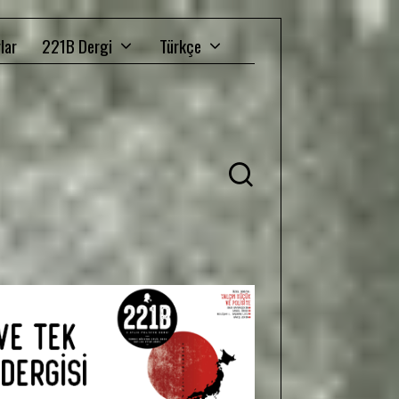
lar
221B Dergi
Türkçe
Ü