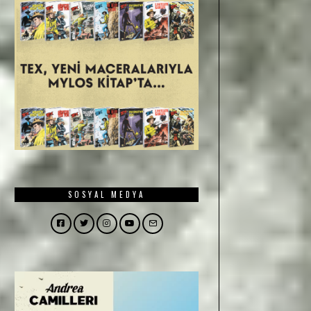
SOSYAL MEDYA
Facebook
Twitter
Instagram
YouTube
Email