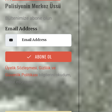
Polisiyenin Merkez Üssü
Bültenimize abone olun
Email Address
ABONE OL
Üyelik Sözleşmesi
,
Gizlilik ve
Güvenlik Politikası
bilgilerini okudum,
kabul ediyorum.