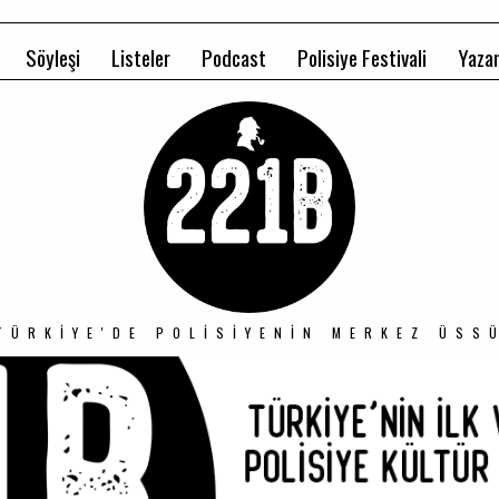
Söyleşi
Listeler
Podcast
Polisiye Festivali
Yazar
TÜRKIYE'DE POLISIYENIN MERKEZ ÜSS