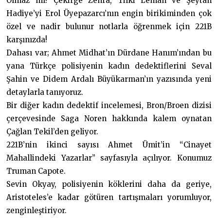
Olmaz mı? Çekirge Zehra, Tilki Leman ve Şeytan
Hadiye’yi Erol Üyepazarcı’nın engin birikiminden çok
özel ve nadir bulunur notlarla öğrenmek için 221B
karşınızda!
Dahası var; Ahmet Midhat’ın Dürdane Hanım’ından bu
yana Türkçe polisiyenin kadın dedektiflerini Seval
Şahin ve Didem Ardalı Büyükarman’ın yazısında yeni
detaylarla tanıyoruz.
Bir diğer kadın dedektif incelemesi, Bron/Broen dizisi
çerçevesinde Saga Noren hakkında kalem oynatan
Çağlan Tekil’den geliyor.
221B’nin ikinci sayısı Ahmet Ümit’in “Cinayet
Mahallindeki Yazarlar” sayfasıyla açılıyor. Konumuz
Truman Capote.
Sevin Okyay, polisiyenin köklerini daha da geriye,
Aristoteles’e kadar götüren tartışmaları yorumluyor,
zenginleştiriyor.