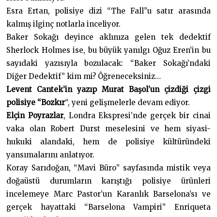
Esra Ertan, polisiye dizi “The Fall”u satır arasında
kalmış ilginç notlarla inceliyor.
Baker Sokağı deyince aklınıza gelen tek dedektif
Sherlock Holmes ise, bu büyük yanılgı Oğuz Eren’in bu
sayıdaki yazısıyla bozulacak: “Baker Sokağı’ndaki
Diğer Dedektif” kim mi? Öğreneceksiniz…
Levent Cantek’in yazıp Murat Başol’un çizdiği çizgi
polisiye “Bozkır
“, yeni gelişmelerle devam ediyor.
Elçin Poyrazlar
, Londra Ekspresi’nde gerçek bir cinai
vaka olan Robert Durst meselesini ve hem siyasi-
hukuki alandaki, hem de polisiye kültüründeki
yansımalarını anlatıyor.
Koray Sarıdoğan, “Mavi Büro” sayfasında mistik veya
doğaüstü durumların karıştığı polisiye ürünleri
incelemeye Marc Pastor’un Karanlık Barselona’sı ve
gerçek hayattaki “Barselona Vampiri” Enriqueta