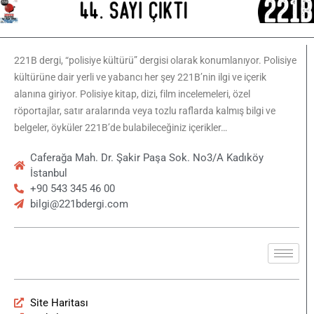
221B dergi, “polisiye kültürü” dergisi olarak konumlanıyor. Polisiye
kültürüne dair yerli ve yabancı her şey 221B’nin ilgi ve içerik
alanına giriyor. Polisiye kitap, dizi, film incelemeleri, özel
röportajlar, satır aralarında veya tozlu raflarda kalmış bilgi ve
belgeler, öyküler 221B’de bulabileceğiniz içerikler…
Caferağa Mah. Dr. Şakir Paşa Sok. No3/A Kadıköy
İstanbul
+90 543 345 46 00
bilgi@221bdergi.com
Site Haritası