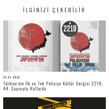
İLGINIZI ÇEKEBILIR
23.07.2026
2
3
Türkiye’nin İlk ve Tek Polisiye Kültür Dergisi 221B,
.
44. Sayısıyla Raflarda
0
7
.
2
0
2