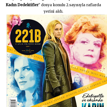
2
0
Kadın Dedektifler
” dosya konulu 2.sayısıyla raflarda
2
yerini aldı.
0