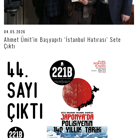
04.05.2026
0
4
Ahmet Ümit’in Başyapıtı ‘İstanbul Hatırası’ Sete
.
Çıktı
0
5
.
2
0
2
6