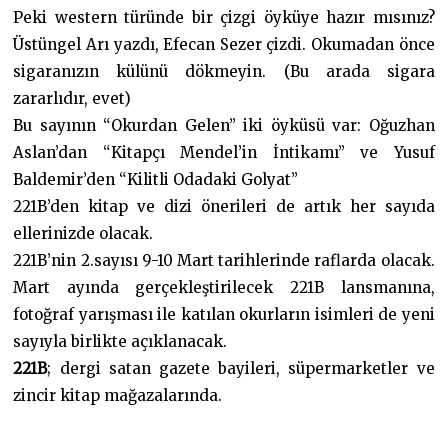
Peki western türünde bir çizgi öyküye hazır mısınız?
Üstüngel Arı yazdı, Efecan Sezer çizdi. Okumadan önce
sigaranızın külünü dökmeyin. (Bu arada sigara
zararlıdır, evet)
Bu sayının “Okurdan Gelen” iki öyküsü var: Oğuzhan
Aslan’dan “Kitapçı Mendel’in İntikamı” ve Yusuf
Baldemir’den “Kilitli Odadaki Golyat”
221B’den kitap ve dizi önerileri de artık her sayıda
ellerinizde olacak.
221B’nin 2.sayısı 9-10 Mart tarihlerinde raflarda olacak.
Mart ayında gerçekleştirilecek 221B lansmanına,
fotoğraf yarışması ile katılan okurların isimleri de yeni
sayıyla birlikte açıklanacak.
221B
; dergi satan gazete bayileri, süpermarketler ve
zincir kitap mağazalarında.