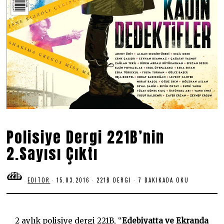
Polisiye Dergi 221B’nin
2.Sayısı Çıktı
EDITOR
15.03.2016
1
221B DERGI
7 DAKIKADA OKU
9
.
0
6
.
2 aylık polisiye dergi 221B, “
Edebiyatta ve Ekranda