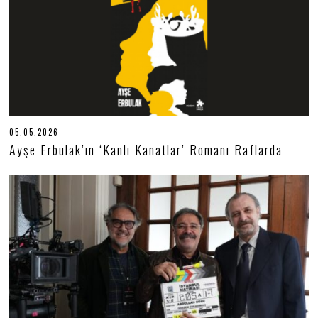
6
05.05.2026
0
5
Ayşe Erbulak’ın ‘Kanlı Kanatlar’ Romanı Raflarda
.
0
5
.
2
0
2
6