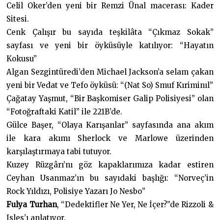
Celil Oker’den yeni bir Remzi Ünal macerası: Kader
Sitesi.
Cenk Çalışır bu sayıda teşkilâta “Çıkmaz Sokak”
sayfası ve yeni bir öyküsüyle katılıyor: “Hayatın
Kokusu”
Algan Sezgintüredi’den Michael Jackson’a selam çakan
yeni bir Vedat ve Tefo öyküsü: “(Nat So) Smuf Kıriminıl”
Çağatay Yaşmut, “Bir Başkomiser Galip Polisiyesi” olan
“Fotoğraftaki Katil” ile 221B’de.
Gülce Başer, “Olaya Karışanlar” sayfasında ana akım
ile kara akımı Sherlock ve Marlowe üzerinden
karşılaştırmaya tabi tutuyor.
Kuzey Rüzgârı’nı göz kapaklarımıza kadar estiren
Ceyhan Usanmaz’ın bu sayıdaki başlığı: “Norveç’in
Rock Yıldızı, Polisiye Yazarı Jo Nesbo”
Fulya Turhan
, “Dedektifler Ne Yer, Ne İçer?”de Rizzoli &
Isles’ı anlatıyor.