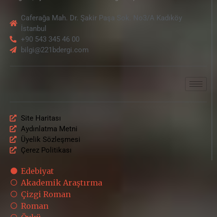
Caferağa Mah. Dr. Şakir Paşa Sok. No3/A Kadıköy
İstanbul
+90 543 345 46 00
bilgi@221bdergi.com
Site Haritası
Aydınlatma Metni
Üyelik Sözleşmesi
Çerez Politikası
Edebiyat
Akademik Araştırma
Çizgi Roman
Roman