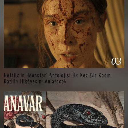
03
Netflix’in ‘Monster’ Antolojisi İlk Kez Bir Kadın
Katilin Hikâyesini Anlatacak