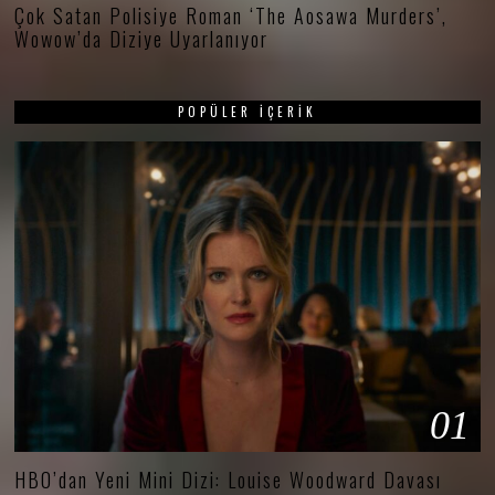
Çok Satan Polisiye Roman ‘The Aosawa Murders’,
Wowow’da Diziye Uyarlanıyor
POPÜLER İÇERIK
01
HBO’dan Yeni Mini Dizi: Louise Woodward Davası