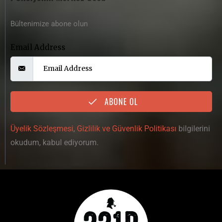
Bültenimize abone olun
Email Address
ABONE OL
Üyelik Sözleşmesi
,
Gizlilik ve Güvenlik Politikası
bilgilerini
okudum, kabul ediyorum.