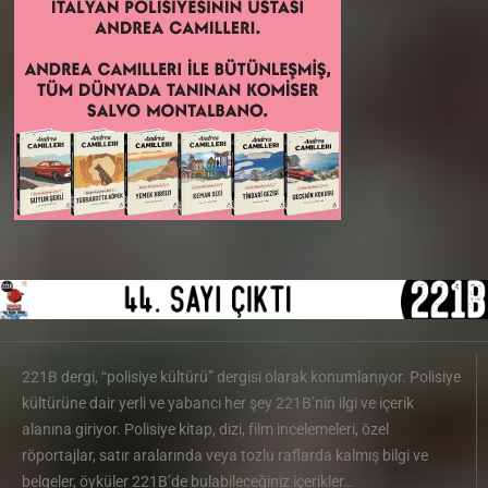
221B dergi, “polisiye kültürü” dergisi olarak konumlanıyor. Polisiye
kültürüne dair yerli ve yabancı her şey 221B’nin ilgi ve içerik
alanına giriyor. Polisiye kitap, dizi, film incelemeleri, özel
röportajlar, satır aralarında veya tozlu raflarda kalmış bilgi ve
belgeler, öyküler 221B’de bulabileceğiniz içerikler…