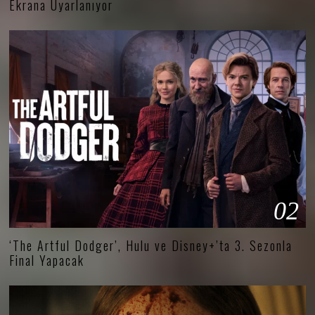
Ekrana Uyarlanıyor
02
‘The Artful Dodger’, Hulu ve Disney+’ta 3. Sezonla
Final Yapacak