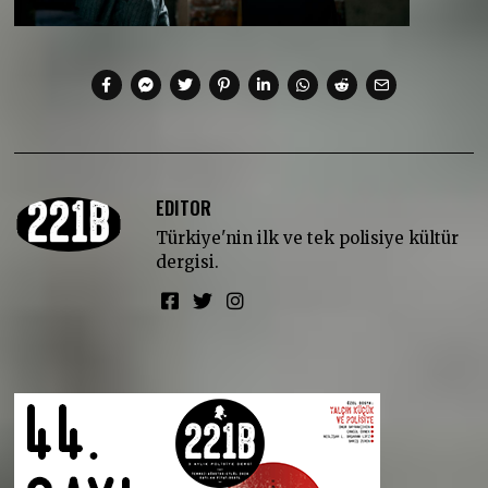
EDITOR
Türkiye'nin ilk ve tek polisiye kültür
dergisi.