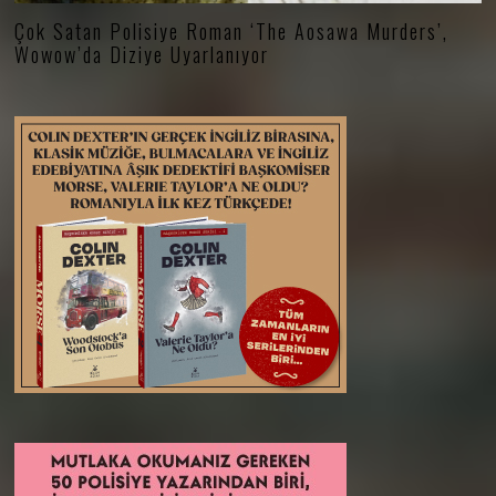
Çok Satan Polisiye Roman ‘The Aosawa Murders’,
Wowow’da Diziye Uyarlanıyor