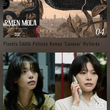
04
Planeta Ödüllü Polisiye Roman ‘Canavar’ Raflarda
05