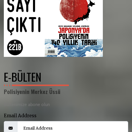
E-BÜLTEN
Polisiyenin Merkez Üssü
Bültenimize abone olun
Email Address