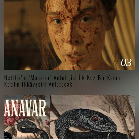
03
Netflix’in ‘Monster’ Antolojisi İlk Kez Bir Kadın
Katilin Hikâyesini Anlatacak