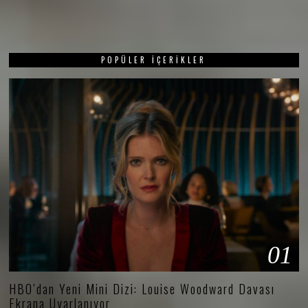
POPÜLER İÇERIKLER
01
HBO’dan Yeni Mini Dizi: Louise Woodward Davası
Ekrana Uyarlanıyor