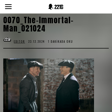
0070_The-Immortal-
Man_021024
EDITOR
23.12.2024
1 DAKIKADA OKU