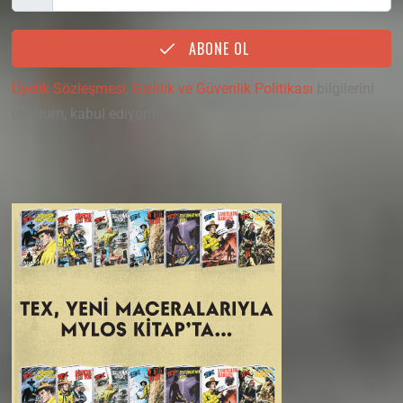
ABONE OL
Üyelik Sözleşmesi
,
Gizlilik ve Güvenlik Politikası
bilgilerini
okudum, kabul ediyorum.