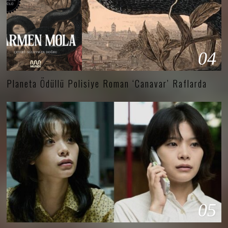
04
Planeta Ödüllü Polisiye Roman ‘Canavar’ Raflarda
05