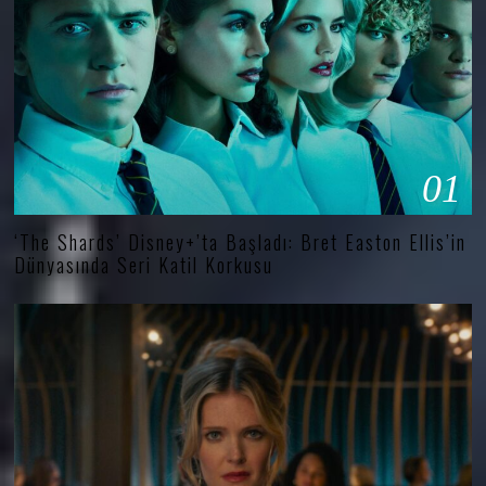
01
‘The Shards’ Disney+’ta Başladı: Bret Easton Ellis’in
Dünyasında Seri Katil Korkusu