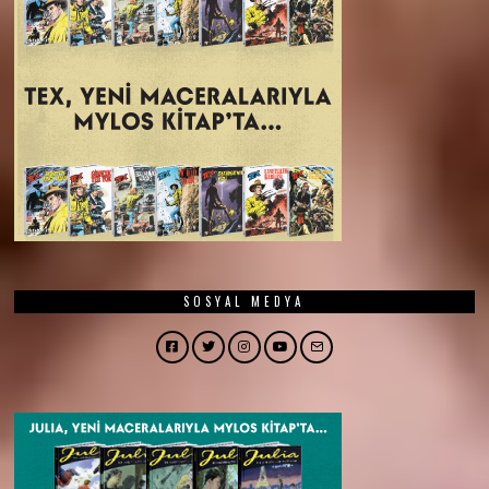
SOSYAL MEDYA
Facebook
Twitter
Instagram
YouTube
Email