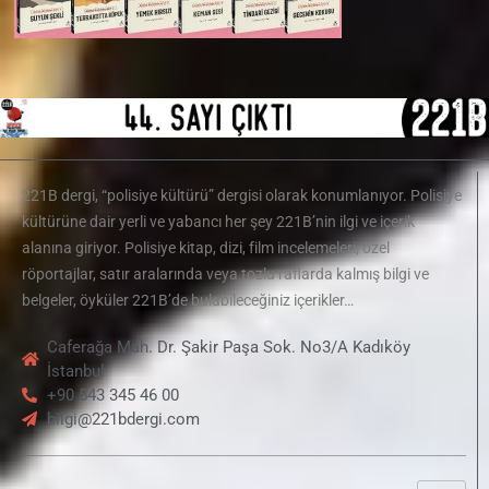
221B dergi, “polisiye kültürü” dergisi olarak konumlanıyor. Polisiye
kültürüne dair yerli ve yabancı her şey 221B’nin ilgi ve içerik
alanına giriyor. Polisiye kitap, dizi, film incelemeleri, özel
röportajlar, satır aralarında veya tozlu raflarda kalmış bilgi ve
belgeler, öyküler 221B’de bulabileceğiniz içerikler…
Caferağa Mah. Dr. Şakir Paşa Sok. No3/A Kadıköy
İstanbul
+90 543 345 46 00
bilgi@221bdergi.com