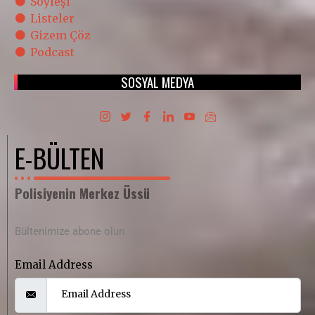
Söyleşi
Listeler
Gizem Çöz
Podcast
SOSYAL MEDYA
E-BÜLTEN
Polisiyenin Merkez Üssü
Bültenimize abone olun
Email Address