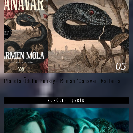
05
Planeta Ödüllü Polisiye Roman ‘Canavar’ Raflarda
POPÜLER İÇERIK