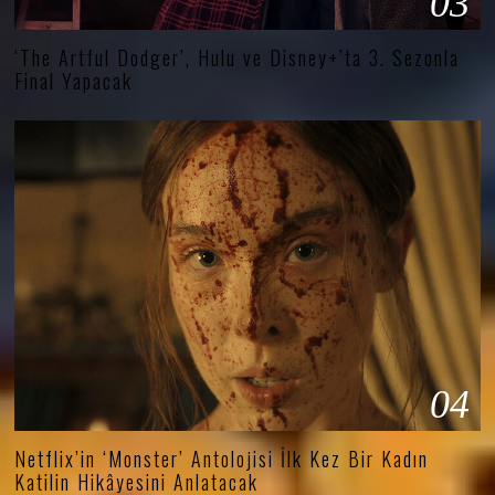
03
‘The Artful Dodger’, Hulu ve Disney+’ta 3. Sezonla
Final Yapacak
04
Netflix’in ‘Monster’ Antolojisi İlk Kez Bir Kadın
Katilin Hikâyesini Anlatacak