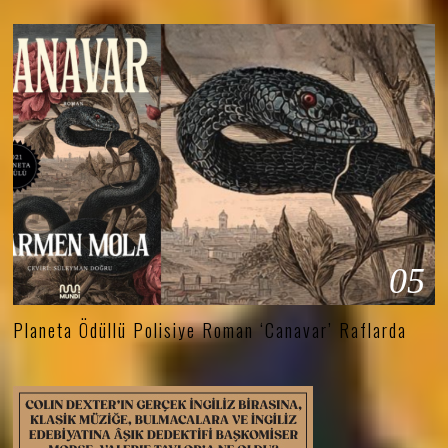
05
Planeta Ödüllü Polisiye Roman ‘Canavar’ Raflarda