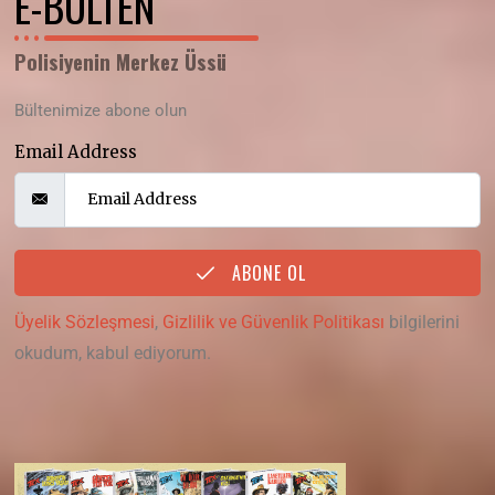
E-BÜLTEN
Polisiyenin Merkez Üssü
Bültenimize abone olun
Email Address
ABONE OL
Üyelik Sözleşmesi
,
Gizlilik ve Güvenlik Politikası
bilgilerini
okudum, kabul ediyorum.