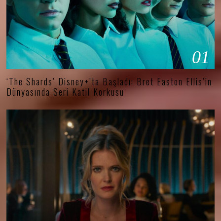
01
‘The Shards’ Disney+’ta Başladı: Bret Easton Ellis’in
Dünyasında Seri Katil Korkusu