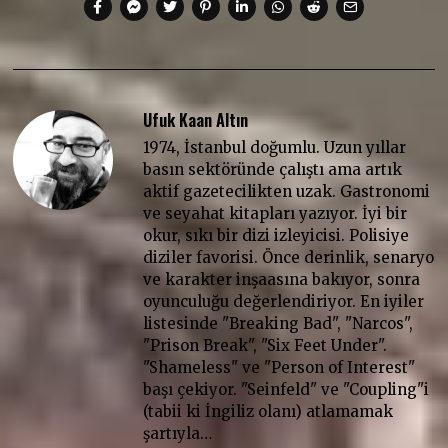
Ufuk Kaan Altın
1974, İstanbul doğumlu. Uzun yıllar
basın sektöründe çalıştı ama artık
aktif gazetecilikten uzak. Gastronomi
ve seyahat kitapları yazıyor. İyi bir
okur, sıkı bir dizi izleyicisi. Polisiye
diziler favorisi. Önce derinlik, senaryo
ve karakter inşaasına bakıyor, sonra
oyunculuğu değerlendiriyor. En iyiler
listesinde "Breaking Bad", "Narcos",
"Prison Break", "Six Feet Under".
"Shameless" ve "Person of Interest"
başı çekiyor. "Seinfeld" ve "Coupling"i
(tabii ki İngiliz olanı) atlamamak
şartıyla…