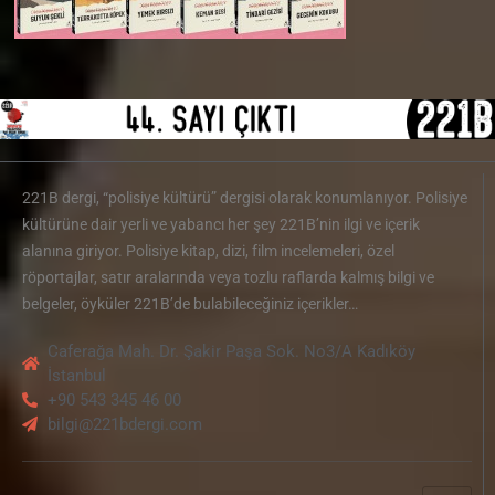
221B dergi, “polisiye kültürü” dergisi olarak konumlanıyor. Polisiye
kültürüne dair yerli ve yabancı her şey 221B’nin ilgi ve içerik
alanına giriyor. Polisiye kitap, dizi, film incelemeleri, özel
röportajlar, satır aralarında veya tozlu raflarda kalmış bilgi ve
belgeler, öyküler 221B’de bulabileceğiniz içerikler…
Caferağa Mah. Dr. Şakir Paşa Sok. No3/A Kadıköy
İstanbul
+90 543 345 46 00
bilgi@221bdergi.com