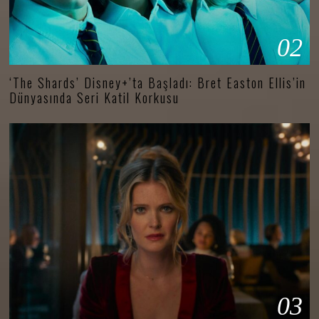
02
‘The Shards’ Disney+’ta Başladı: Bret Easton Ellis’in
Dünyasında Seri Katil Korkusu
03