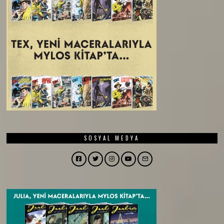
SOSYAL MEDYA
Facebook
Twitter
Instagram
YouTube
Email