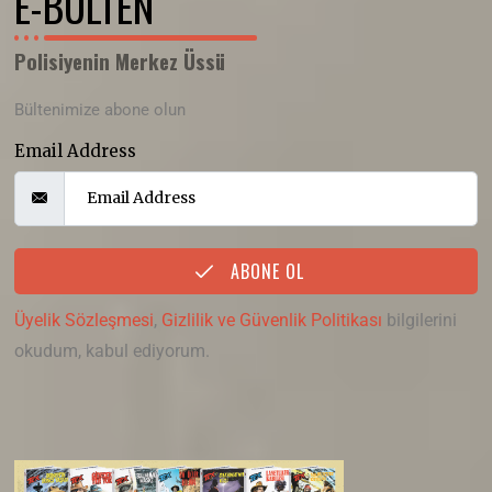
E-BÜLTEN
Polisiyenin Merkez Üssü
Bültenimize abone olun
Email Address
ABONE OL
Üyelik Sözleşmesi
,
Gizlilik ve Güvenlik Politikası
bilgilerini
okudum, kabul ediyorum.