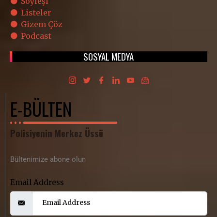
Söyleşi
Listeler
Gizem Çöz
Podcast
SOSYAL MEDYA
E-BÜLTEN
Polisiyenin Merkez Üssü
Bültenimize abone olun
Email Address