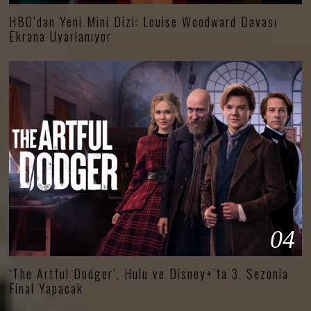
HBO’dan Yeni Mini Dizi: Louise Woodward Davası
Ekrana Uyarlanıyor
04
‘The Artful Dodger’, Hulu ve Disney+’ta 3. Sezonla
Final Yapacak