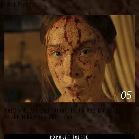
Final Yapacak
05
Netflix’in ‘Monster’ Antolojisi İlk Kez Bir Kadın
Katilin Hikâyesini Anlatacak
POPÜLER İÇERIK