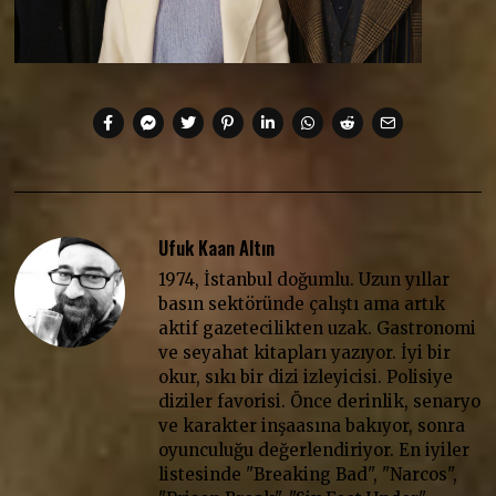
Ufuk Kaan Altın
1974, İstanbul doğumlu. Uzun yıllar
basın sektöründe çalıştı ama artık
aktif gazetecilikten uzak. Gastronomi
ve seyahat kitapları yazıyor. İyi bir
okur, sıkı bir dizi izleyicisi. Polisiye
diziler favorisi. Önce derinlik, senaryo
ve karakter inşaasına bakıyor, sonra
oyunculuğu değerlendiriyor. En iyiler
listesinde "Breaking Bad", "Narcos",