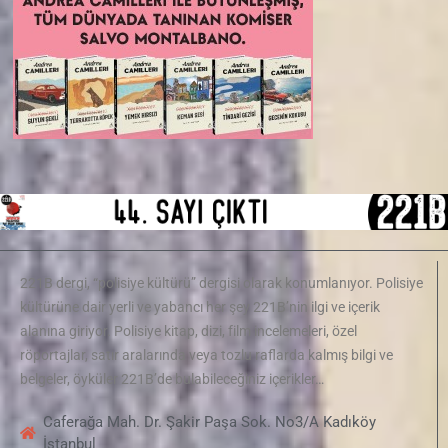
221B dergi, “polisiye kültürü” dergisi olarak konumlanıyor. Polisiye
kültürüne dair yerli ve yabancı her şey 221B’nin ilgi ve içerik
alanına giriyor. Polisiye kitap, dizi, film incelemeleri, özel
röportajlar, satır aralarında veya tozlu raflarda kalmış bilgi ve
belgeler, öyküler 221B’de bulabileceğiniz içerikler…
Caferağa Mah. Dr. Şakir Paşa Sok. No3/A Kadıköy
İstanbul