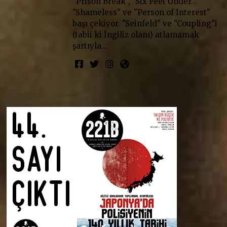
"Prison Break", "Six Feet Under".
"Shameless" ve "Person of Interest"
başı çekiyor. "Seinfeld" ve "Coupling"i
(tabii ki İngiliz olanı) atlamamak
şartıyla…