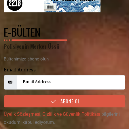
E-BÜLTEN
Polisiyenin Merkez Üssü
Bültenimize abone olun
Email Address
ABONE OL
Üyelik Sözleşmesi
,
Gizlilik ve Güvenlik Politikası
bilgilerini
okudum, kabul ediyorum.