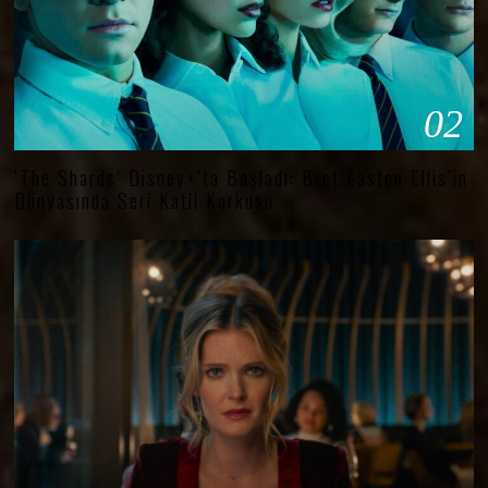
02
‘The Shards’ Disney+’ta Başladı: Bret Easton Ellis’in
Dünyasında Seri Katil Korkusu