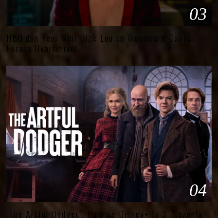
03
HBO’dan Yeni Mini Dizi: Louise Woodward Davası
Ekrana Uyarlanıyor
04
‘The Artful Dodger’, Hulu ve Disney+’ta 3. Sezonla