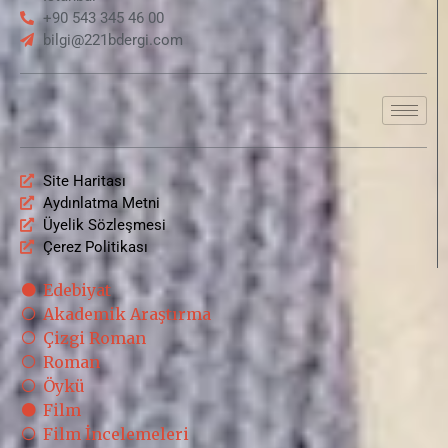
+90 543 345 46 00
bilgi@221bdergi.com
Site Haritası
Aydınlatma Metni
Üyelik Sözleşmesi
Çerez Politikası
Edebiyat
Akademik Araştırma
Çizgi Roman
Roman
Öykü
Film
Film İncelemeleri