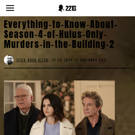
Everything-to-Know-About-
Season-4-of-Hulus-Only-
Murders-in-the-Building-2
UFUK KAAN ALTIN
15.08.2024
1 DAKIKADA OKU