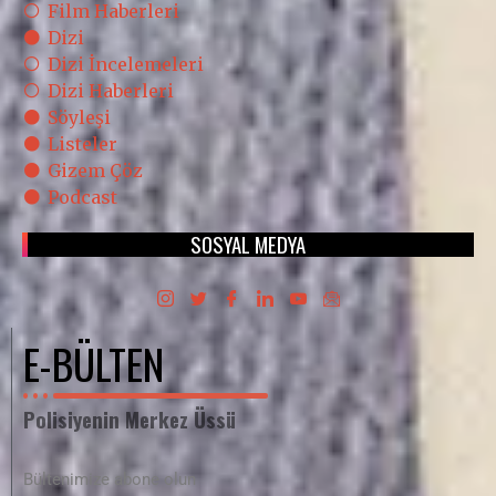
Film Haberleri
Dizi
Dizi İncelemeleri
Dizi Haberleri
Söyleşi
Listeler
Gizem Çöz
Podcast
SOSYAL MEDYA
E-BÜLTEN
Polisiyenin Merkez Üssü
Bültenimize abone olun