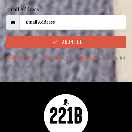
Email Address
ABONE OL
Üyelik Sözleşmesi
,
Gizlilik ve Güvenlik Politikası
bilgilerini
okudum, kabul ediyorum.