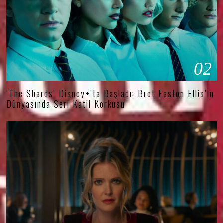
02
‘The Shards’ Disney+’ta Başladı: Bret Easton Ellis’in
Dünyasında Seri Katil Korkusu