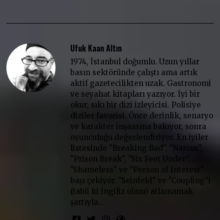
Ufuk Kaan Altın
1974, İstanbul doğumlu. Uzun yıllar
basın sektöründe çalıştı ama artık
aktif gazetecilikten uzak. Gastronomi
ve seyahat kitapları yazıyor. İyi bir
okur, sıkı bir dizi izleyicisi. Polisiye
diziler favorisi. Önce derinlik, senaryo
ve karakter inşaasına bakıyor, sonra
oyunculuğu değerlendiriyor. En iyiler
listesinde "Breaking Bad", "Narcos",
"Prison Break", "Six Feet Under".
"Shameless" ve "Person of Interest"
başı çekiyor. "Seinfeld" ve "Coupling"i
(tabii ki İngiliz olanı) atlamamak
şartıyla…