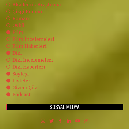
Akademik Araştırma
Çizgi Roman
Roman
Öykü
Film
Film İncelemeleri
Film Haberleri
Dizi
Dizi İncelemeleri
Dizi Haberleri
Söyleşi
Listeler
Gizem Çöz
Podcast
SOSYAL MEDYA