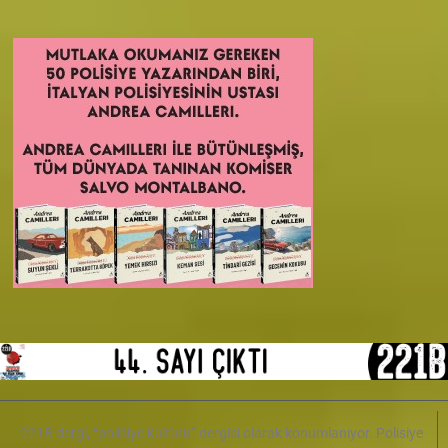
221B dergi, “polisiye kültürü” dergisi olarak konumlanıyor. Polisiye