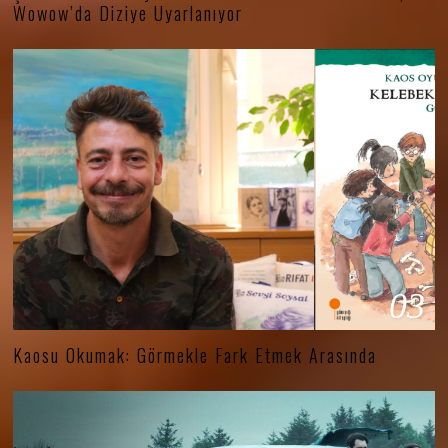
Wowow’da Diziye Uyarlanıyor
03
Kaosu Okumak: Görmekle Fark Etmek Arasında