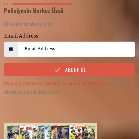
Polisiyenin Merkez Üssü
Bültenimize abone olun
Email Address
ABONE OL
Üyelik Sözleşmesi
,
Gizlilik ve Güvenlik Politikası
bilgilerini
okudum, kabul ediyorum.