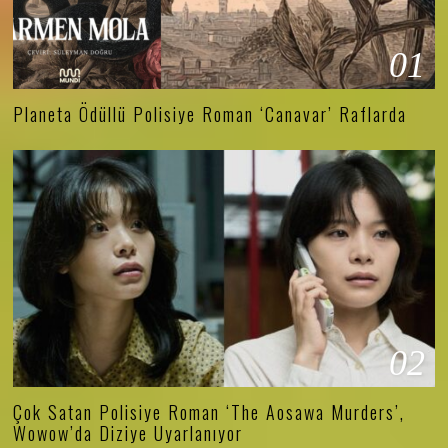
01
Planeta Ödüllü Polisiye Roman ‘Canavar’ Raflarda
02
Çok Satan Polisiye Roman ‘The Aosawa Murders’,
Wowow’da Diziye Uyarlanıyor