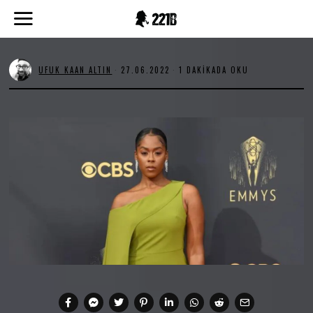
UFUK KAAN ALTIN
27.06.2022
2
1 DAKIKADA OKU
7
.
0
6
.
2
0
2
2