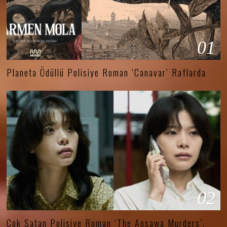
01
Planeta Ödüllü Polisiye Roman ‘Canavar’ Raflarda
02
Çok Satan Polisiye Roman ‘The Aosawa Murders’,