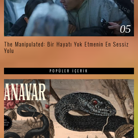
05
The Manipulated: Bir Hayatı Yok Etmenin En Sessiz
Yolu
POPÜLER İÇERIK