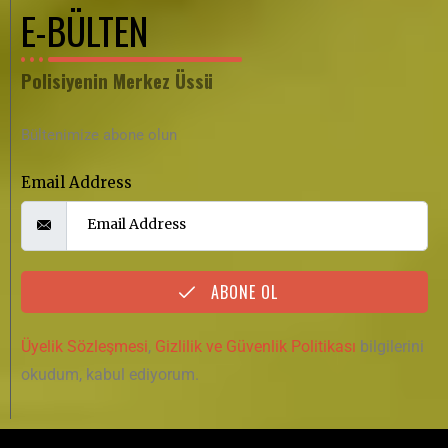
E-BÜLTEN
Polisiyenin Merkez Üssü
Bültenimize abone olun
Email Address
ABONE OL
Üyelik Sözleşmesi
,
Gizlilik ve Güvenlik Politikası
bilgilerini
okudum, kabul ediyorum.