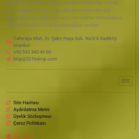
kültürüne dair yerli ve yabancı her şey 221B’nin ilgi ve içerik
alanına giriyor. Polisiye kitap, dizi, film incelemeleri, özel
röportajlar, satır aralarında veya tozlu raflarda kalmış bilgi ve
belgeler, öyküler 221B’de bulabileceğiniz içerikler…
Caferağa Mah. Dr. Şakir Paşa Sok. No3/A Kadıköy
İstanbul
+90 543 345 46 00
bilgi@221bdergi.com
Site Haritası
Aydınlatma Metni
Üyelik Sözleşmesi
Çerez Politikası
Edebiyat