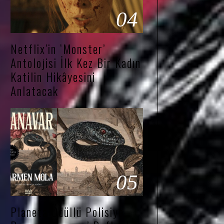
04
Netflix’in ‘Monster’
Antolojisi İlk Kez Bir Kadın
Katilin Hikâyesini
Anlatacak
05
Planeta Ödüllü Polisiye