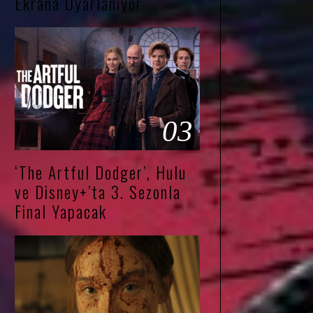
Ekrana Uyarlanıyor
03
‘The Artful Dodger’, Hulu
ve Disney+’ta 3. Sezonla
Final Yapacak