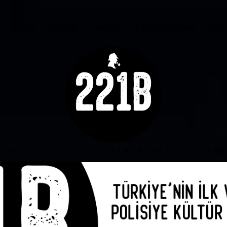
Söyleşi
Listeler
Podcast
Polisiye Festivali
Yazar
TÜRKIYE'DE POLISIYENIN MERKEZ ÜSS