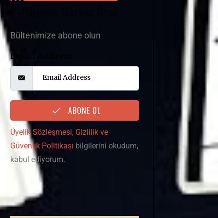
Polisiyenin Merkez Üssü
Bültenimize abone olun
Email Address
ABONE OL
Üyelik Sözleşmesi
,
Gizlilik ve
Güvenlik Politikası
bilgilerini okudum,
kabul ediyorum.