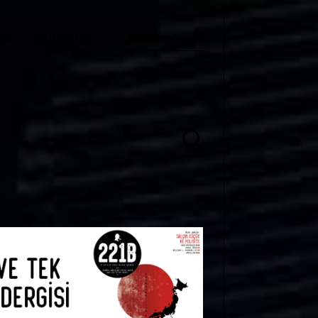
lar
221B Dergi
Türkçe
Ü