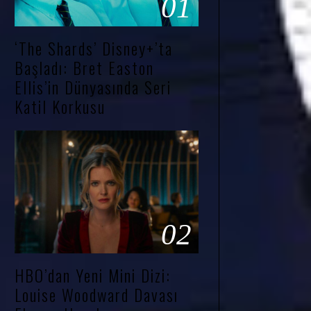
01
‘The Shards’ Disney+’ta
Başladı: Bret Easton
Ellis’in Dünyasında Seri
Katil Korkusu
02
HBO’dan Yeni Mini Dizi:
Louise Woodward Davası