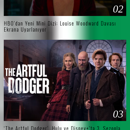
02
HBO’dan Yeni Mini Dizi: Louise Woodward Davası
Ekrana Uyarlanıyor
03
‘The Artful Dodger’, Hulu ve Disney+’ta 3. Sezonla