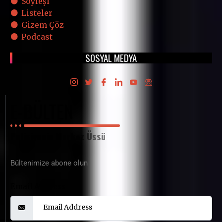
Söyleşi
Listeler
Gizem Çöz
Podcast
SOSYAL MEDYA
E-BÜLTEN
Polisiyenin Merkez Üssü
Bültenimize abone olun
Email Address