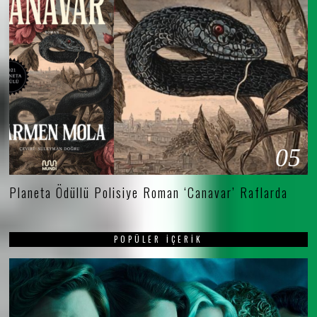
05
Planeta Ödüllü Polisiye Roman ‘Canavar’ Raflarda
POPÜLER İÇERIK