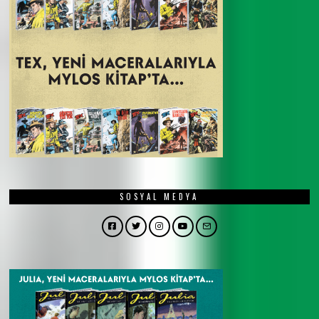
SOSYAL MEDYA
Facebook
Twitter
Instagram
YouTube
Email