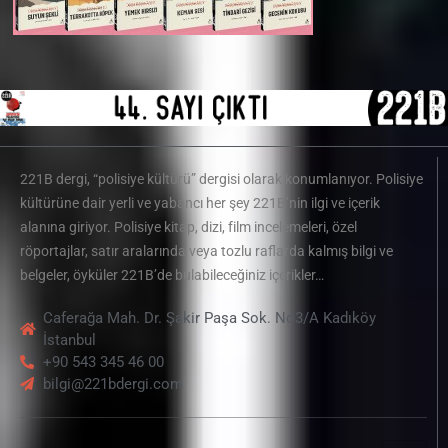
221B dergi, “polisiye kültürü” dergisi olarak konumlanıyor. Polisiye
kültürüne dair yerli ve yabancı her şey 221B’nin ilgi ve içerik
alanına giriyor. Polisiye kitap, dizi, film incelemeleri, özel
röportajlar, satır aralarında veya tozlu raflarda kalmış bilgi ve
belgeler, öyküler 221B’de bulabileceğiniz içerikler…
Caferağa Mah. Dr. Şakir Paşa Sok. No3/A Kadıköy
İstanbul
+90 543 345 46 00
bilgi@221bdergi.com