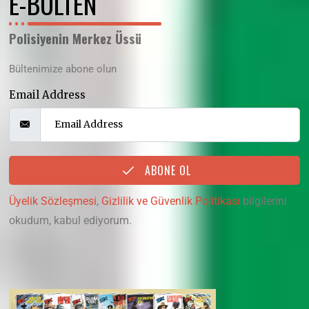
E-BÜLTEN
Polisiyenin Merkez Üssü
Bültenimize abone olun
Email Address
ABONE OL
Üyelik Sözleşmesi
,
Gizlilik ve Güvenlik Politikası
bilgilerini
okudum, kabul ediyorum.