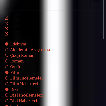
Site Haritası
Aydınlatma Metni
Üyelik Sözleşmesi
Çerez Politikası
Edebiyat
Akademik Araştırma
Çizgi Roman
Roman
Öykü
Film
Film İncelemeleri
Film Haberleri
Dizi
Dizi İncelemeleri
Dizi Haberleri