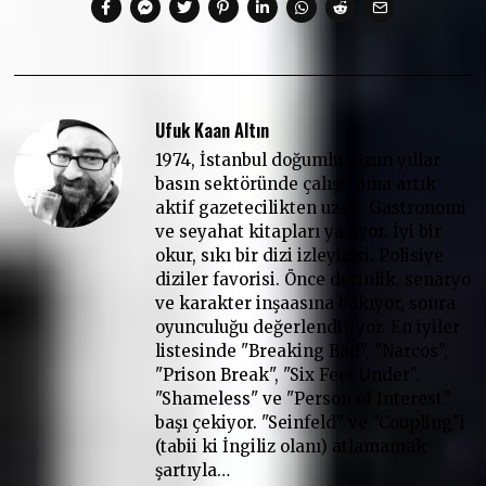
Ufuk Kaan Altın
1974, İstanbul doğumlu. Uzun yıllar
basın sektöründe çalıştı ama artık
aktif gazetecilikten uzak. Gastronomi
ve seyahat kitapları yazıyor. İyi bir
okur, sıkı bir dizi izleyicisi. Polisiye
diziler favorisi. Önce derinlik, senaryo
ve karakter inşaasına bakıyor, sonra
oyunculuğu değerlendiriyor. En iyiler
listesinde "Breaking Bad", "Narcos",
"Prison Break", "Six Feet Under".
"Shameless" ve "Person of Interest"
başı çekiyor. "Seinfeld" ve "Coupling"i
(tabii ki İngiliz olanı) atlamamak
şartıyla…