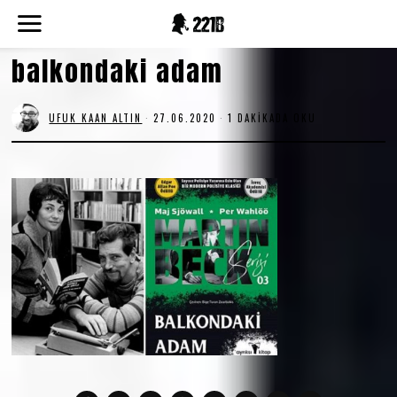
balkondaki adam
UFUK KAAN ALTIN
27.06.2020
2
1 DAKIKADA OKU
7
.
0
6
.
2
0
2
0