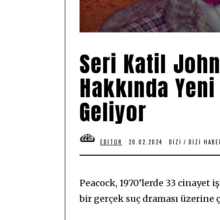
Seri Katil Jo
Hakkında Yeni 
Geliyor
EDITOR
20.02.2024
2
DIZI
/
DIZI HABE
0
.
0
2
.
Peacock, 1970’lerde 33 cinayet 
2
0
bir gerçek suç draması üzerine ç
2
4