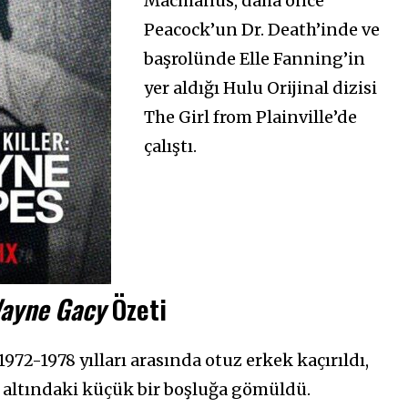
Macmanus, daha önce
Peacock’un Dr. Death’inde ve
başrolünde Elle Fanning’in
yer aldığı Hulu Orijinal dizisi
The Girl from Plainville’de
çalıştı.
 Wayne Gacy
Özeti
1972-1978 yılları arasında otuz erkek kaçırıldı,
n altındaki küçük bir boşluğa gömüldü.