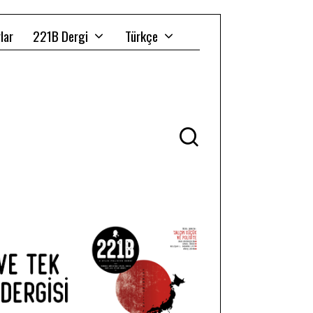
lar
221B Dergi
Türkçe
Ü