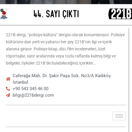
221B dergi, “polisiye kültürü” dergisi olarak konumlanıyor. Polisiye
kültürüne dair yerli ve yabancı her şey 221B’nin ilgi ve içerik
alanına giriyor. Polisiye kitap, dizi, film incelemeleri, özel
röportajlar, satır aralarında veya tozlu raflarda kalmış bilgi ve
belgeler, öyküler 221B’de bulabileceğiniz içerikler…
Caferağa Mah. Dr. Şakir Paşa Sok. No3/A Kadıköy
İstanbul
+90 543 345 46 00
bilgi@221bdergi.com