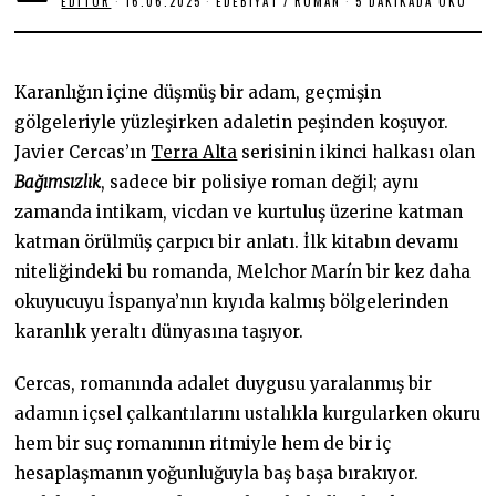
EDITOR
16.06.2025
1
EDEBIYAT
/
ROMAN
5 DAKIKADA OKU
6
.
0
6
.
Karanlığın içine düşmüş bir adam, geçmişin
2
0
gölgeleriyle yüzleşirken adaletin peşinden koşuyor.
2
Javier Cercas’ın
Terra Alta
serisinin ikinci halkası olan
5
Bağımsızlık
, sadece bir polisiye roman değil; aynı
zamanda intikam, vicdan ve kurtuluş üzerine katman
katman örülmüş çarpıcı bir anlatı. İlk kitabın devamı
niteliğindeki bu romanda, Melchor Marín bir kez daha
okuyucuyu İspanya’nın kıyıda kalmış bölgelerinden
karanlık yeraltı dünyasına taşıyor.
Cercas, romanında adalet duygusu yaralanmış bir
adamın içsel çalkantılarını ustalıkla kurgularken okuru
hem bir suç romanının ritmiyle hem de bir iç
hesaplaşmanın yoğunluğuyla baş başa bırakıyor.