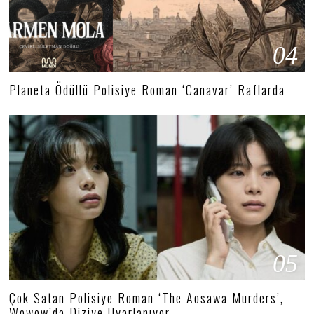
04
Planeta Ödüllü Polisiye Roman ‘Canavar’ Raflarda
05
Çok Satan Polisiye Roman ‘The Aosawa Murders’,
Wowow’da Diziye Uyarlanıyor