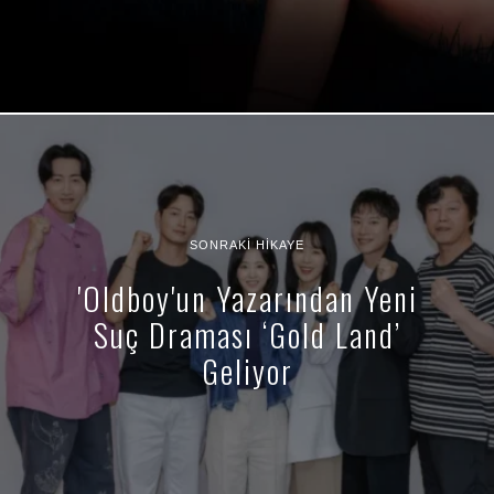
SONRAKI HIKAYE
'Oldboy'un Yazarından Yeni
Suç Draması ‘Gold Land’
Geliyor