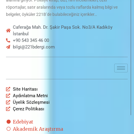
alanına giriyor. Polisiye kitap, dizi, film incelemeleri, özel
röportajlar, satır aralarında veya tozlu raflarda kalmış bilgi ve
belgeler, öyküler 221B’de bulabileceğiniz içerikler…
Caferağa Mah. Dr. Şakir Paşa Sok. No3/A Kadıköy
İstanbul
+90 543 345 46 00
bilgi@221bdergi.com
Site Haritası
Aydınlatma Metni
Üyelik Sözleşmesi
Çerez Politikası
Edebiyat
Akademik Araştırma