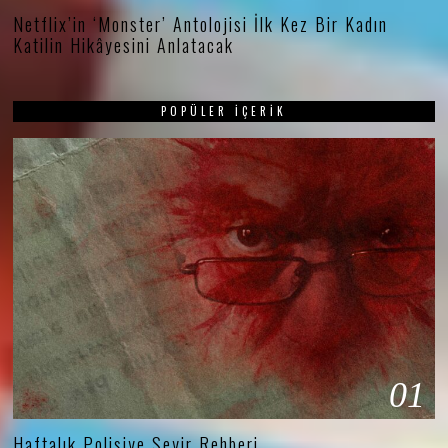
Netflix’in ‘Monster’ Antolojisi İlk Kez Bir Kadın
Katilin Hikâyesini Anlatacak
POPÜLER İÇERIK
01
Haftalık Polisiye Seyir Rehberi