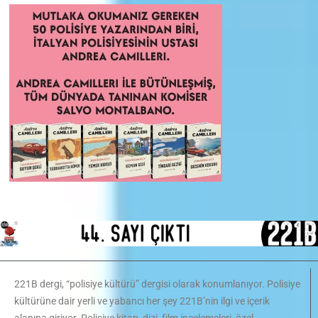
221B dergi, “polisiye kültürü” dergisi olarak konumlanıyor. Polisiye
kültürüne dair yerli ve yabancı her şey 221B’nin ilgi ve içerik