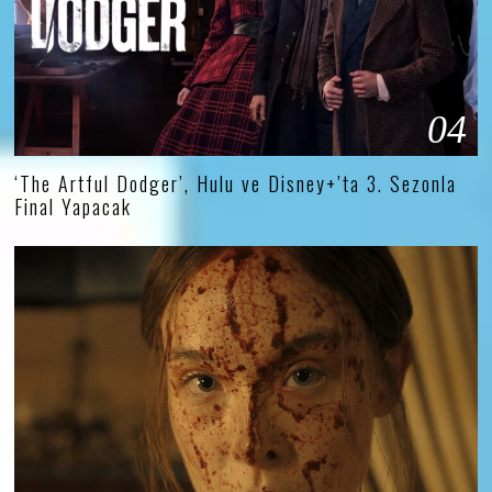
04
‘The Artful Dodger’, Hulu ve Disney+’ta 3. Sezonla
Final Yapacak