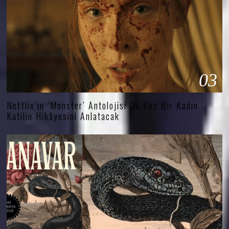
03
Netflix’in ‘Monster’ Antolojisi İlk Kez Bir Kadın
Katilin Hikâyesini Anlatacak