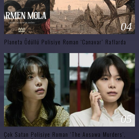
04
Planeta Ödüllü Polisiye Roman ‘Canavar’ Raflarda
05
Çok Satan Polisiye Roman ‘The Aosawa Murders’,