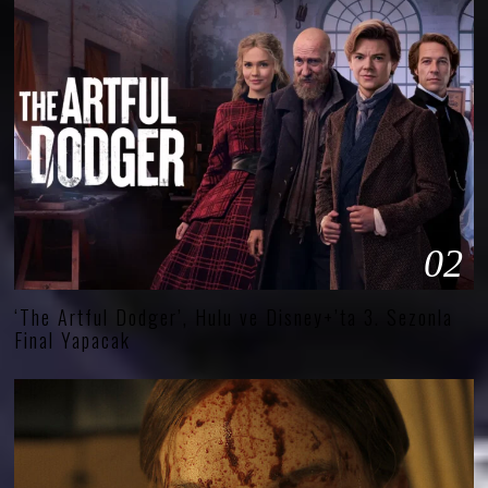
02
‘The Artful Dodger’, Hulu ve Disney+’ta 3. Sezonla
Final Yapacak