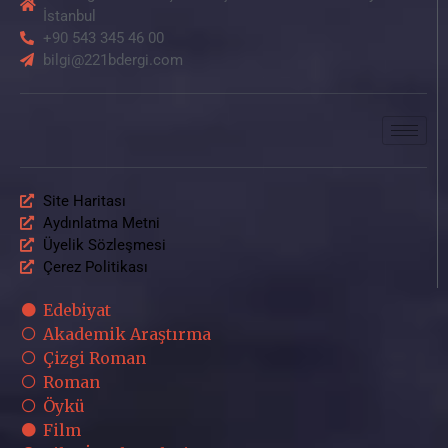
İstanbul
+90 543 345 46 00
bilgi@221bdergi.com
Site Haritası
Aydınlatma Metni
Üyelik Sözleşmesi
Çerez Politikası
Edebiyat
Akademik Araştırma
Çizgi Roman
Roman
Öykü
Film