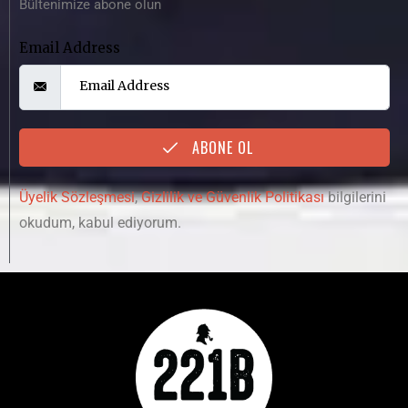
Bültenimize abone olun
Email Address
ABONE OL
Üyelik Sözleşmesi
,
Gizlilik ve Güvenlik Politikası
bilgilerini
okudum, kabul ediyorum.