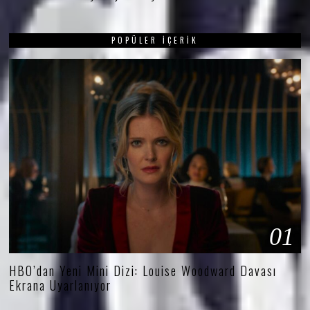
POPÜLER İÇERIK
01
HBO’dan Yeni Mini Dizi: Louise Woodward Davası
Ekrana Uyarlanıyor