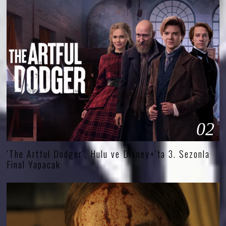
02
‘The Artful Dodger’, Hulu ve Disney+’ta 3. Sezonla
Final Yapacak