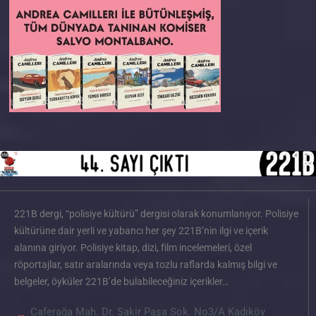
221B dergi, “polisiye kültürü” dergisi olarak konumlanıyor. Polisiye
kültürüne dair yerli ve yabancı her şey 221B’nin ilgi ve içerik
alanına giriyor. Polisiye kitap, dizi, film incelemeleri, özel
röportajlar, satır aralarında veya tozlu raflarda kalmış bilgi ve
belgeler, öyküler 221B’de bulabileceğiniz içerikler…
Caferağa Mah. Dr. Şakir Paşa Sok. No3/A Kadıköy