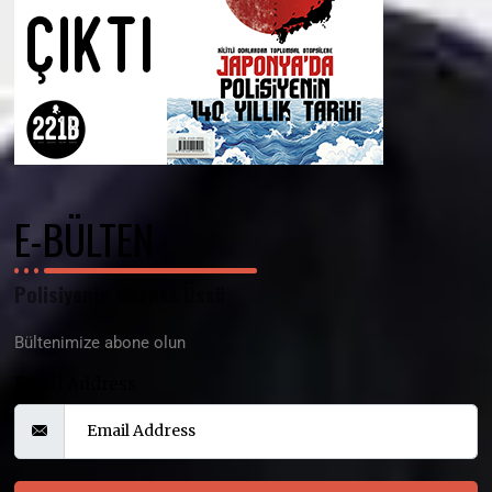
E-BÜLTEN
Polisiyenin Merkez Üssü
Bültenimize abone olun
Email Address