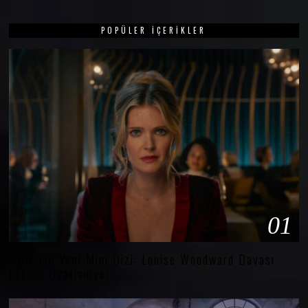
POPÜLER İÇERIKLER
01
HBO’dan Yeni Mini Dizi: Louise Woodward Davası
Ekrana Uyarlanıyor