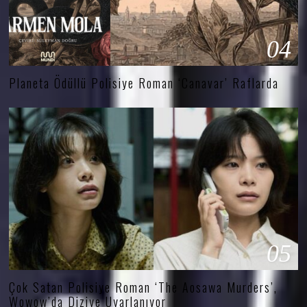
04
Planeta Ödüllü Polisiye Roman ‘Canavar’ Raflarda
05
Çok Satan Polisiye Roman ‘The Aosawa Murders’,
Wowow’da Diziye Uyarlanıyor