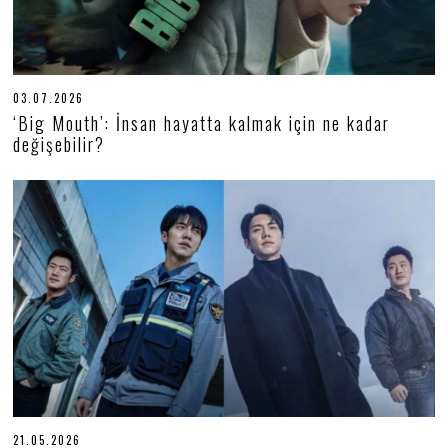
03.07.2026
0
6
‘Big Mouth’: İnsan hayatta kalmak için ne kadar
.
değişebilir?
0
7
.
2
0
2
6
21.05.2026
2