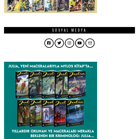
SOSYAL MEDYA
Facebook
Twitter
Instagram
YouTube
Email