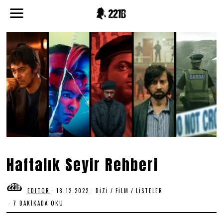
Haftalık Seyir Rehberi
EDITOR
18.12.2022
1
DIZI
/
FILM
/
LISTELER
8
7 DAKIKADA OKU
.
1
2