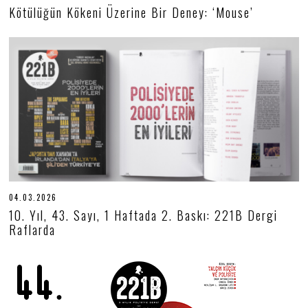
1
Kötülüğün Kökeni Üzerine Bir Deney: ‘Mouse’
.
0
5
.
2
0
2
6
04.03.2026
0
4
10. Yıl, 43. Sayı, 1 Haftada 2. Baskı: 221B Dergi
.
Raflarda
0
3
.
2
0
2
6