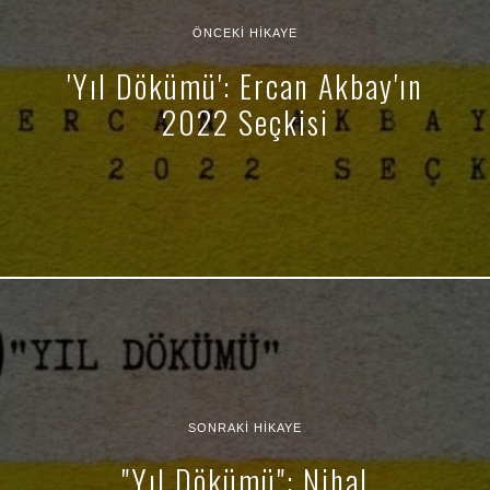
ÖNCEKI HIKAYE
'Yıl Dökümü': Ercan Akbay'ın
2022 Seçkisi
SONRAKI HIKAYE
"Yıl Dökümü": Nihal