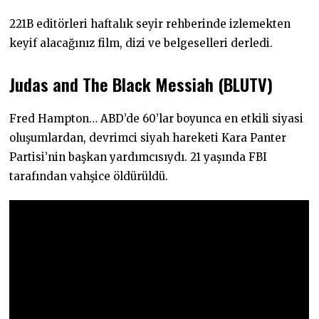
.
2
221B editörleri haftalık seyir rehberinde izlemekten
0
2
keyif alacağınız film, dizi ve belgeselleri derledi.
2
Judas and The Black Messiah (BLUTV)
Fred Hampton… ABD’de 60’lar boyunca en etkili siyasi
oluşumlardan, devrimci siyah hareketi Kara Panter
Partisi’nin başkan yardımcısıydı. 21 yaşında FBI
tarafından vahşice öldürüldü.