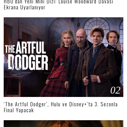
HBO’dan Yeni Mini Dizi: Louise Woodward Davası
Ekrana Uyarlanıyor
02
‘The Artful Dodger’, Hulu ve Disney+’ta 3. Sezonla
Final Yapacak