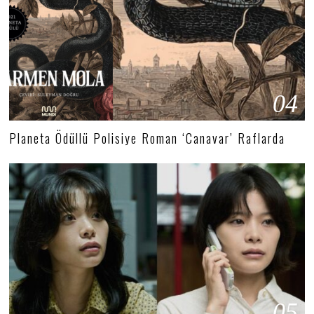
04
Planeta Ödüllü Polisiye Roman ‘Canavar’ Raflarda
05