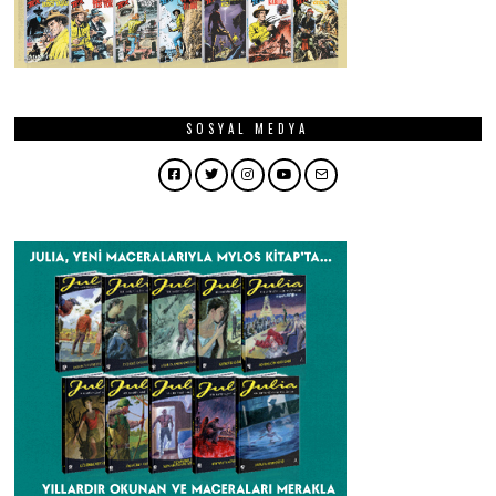
SOSYAL MEDYA
Facebook
Twitter
Instagram
YouTube
Email