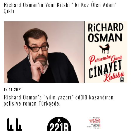
1
Richard Osman’ın Yeni Kitabı ‘İki Kez Ölen Adam’
.
Çıktı
1
2
.
2
0
2
2
15.11.2021
1
5
Richard Osman’a “yılın yazarı” ödülü kazandıran
.
polisiye roman Türkçede.
1
1
.
2
0
2
1