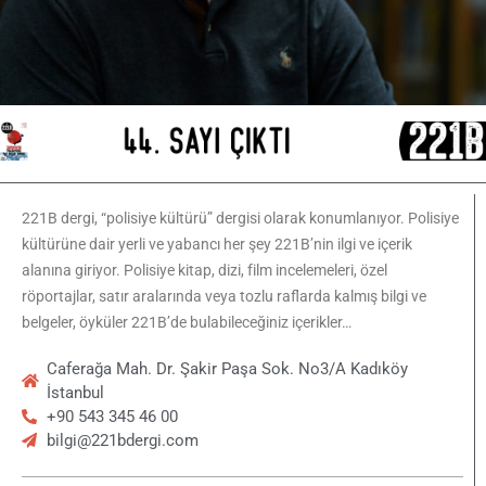
221B dergi, “polisiye kültürü” dergisi olarak konumlanıyor. Polisiye
kültürüne dair yerli ve yabancı her şey 221B’nin ilgi ve içerik
alanına giriyor. Polisiye kitap, dizi, film incelemeleri, özel
röportajlar, satır aralarında veya tozlu raflarda kalmış bilgi ve
belgeler, öyküler 221B’de bulabileceğiniz içerikler…
Caferağa Mah. Dr. Şakir Paşa Sok. No3/A Kadıköy
İstanbul
+90 543 345 46 00
bilgi@221bdergi.com