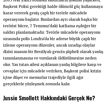
2005’teki yıkıcı bombalı saldırıların şokunu yaşarken,
Başkent Polisi gerektiği halde ölümcül güç kullanmaya
karar vererek geniş çaplı bir terörle mücadele
operasyonu başlatır. Bunlardan ayrı olarak başka bir
terörist hücre, 7 Temmuz’daki katliama eşdeğer bir
saldırı planlamaktadır. Terörle mücadele operasyonu
sırasında polis Londra’da bir adrese büyük çaplı bir
izleme operasyonu düzenler, ancak sıradışı olaylar
dizisi masum bir Brezilyalı gencin şüpheli olarak yanlış
tanımlanmasına ve vurularak öldürülmesine neden
olur. Yas tutan ailesi açıklanan yanlış bilgilere karşı ve
cevaplar için mücadele verirken, Başkent polisi krizin
içine düşer ve memurlar trajediyle ilgili ağır
gerçeklerle yüzleşmek zorunda kalır.
Jussie Smollett Hakkındaki Gerçek Ne?