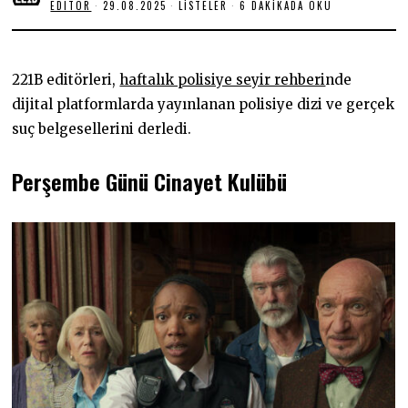
EDITOR
29.08.2025
2
LISTELER
6 DAKIKADA OKU
9
.
0
8
.
221B editörleri,
haftalık polisiye seyir rehberi
nde
2
0
dijital platformlarda yayınlanan polisiye dizi ve gerçek
2
suç belgesellerini derledi.
5
Perşembe Günü Cinayet Kulübü