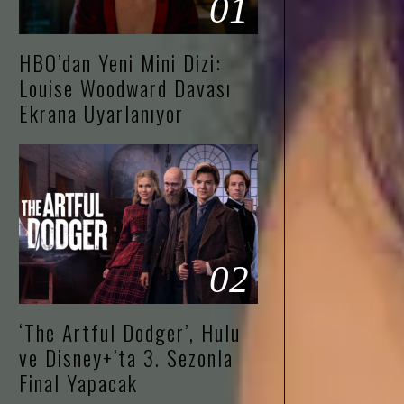
01
HBO’dan Yeni Mini Dizi:
Louise Woodward Davası
Ekrana Uyarlanıyor
02
‘The Artful Dodger’, Hulu
ve Disney+’ta 3. Sezonla
Final Yapacak