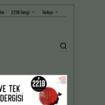
lar
221B Dergi
Türkçe
Ü