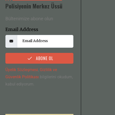
Polisiyenin Merkez Üssü
Bültenimize abone olun
Email Address
ABONE OL
Üyelik Sözleşmesi
,
Gizlilik ve
Güvenlik Politikası
bilgilerini okudum,
kabul ediyorum.