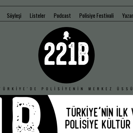
Söyleşi
Listeler
Podcast
Polisiye Festivali
Yazar
TÜRKIYE'DE POLISIYENIN MERKEZ ÜSS