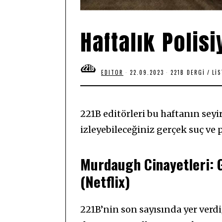
Haftalık Polis
EDITOR
22.09.2023
2
221B DERGI
/
LI
2
.
0
9
.
221B editörleri bu haftanın seyi
2
0
izleyebileceğiniz gerçek suç ve po
2
3
Murdaugh Cinayetleri: G
(Netflix)
221B’nin son sayısında yer ver