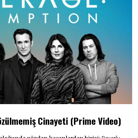
özülmemiş Cinayeti (Prime Video)