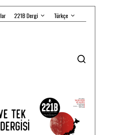
lar
221B Dergi
Türkçe
Ü