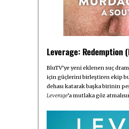
Leverage: Redemption (
BluTV’ye yeni eklenen suç dra
için güçlerini birleştiren ekip b
dehası katarak başka birinin peş
Leverage
’a mutlaka göz atmalısı