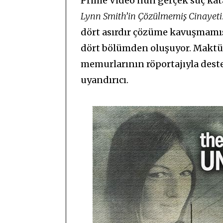
Prime Video’nun gerçek suç kat
Lynn Smith’in Çözülmemiş Cinayeti
dört asırdır çözüme kavuşmamış
dört bölümden oluşuyor. Maktül
memurlarının röportajıyla dest
uyandırıcı.