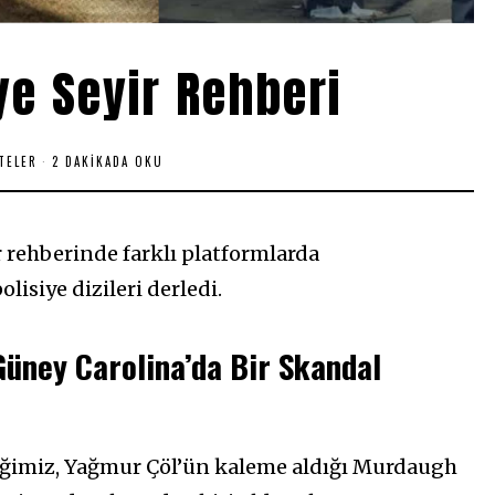
iye Seyir Rehberi
STELER
2 DAKIKADA OKU
r rehberinde farklı platformlarda
lisiye dizileri derledi.
üney Carolina’da Bir Skandal
diğimiz, Yağmur Çöl’ün kaleme aldığı Murdaugh