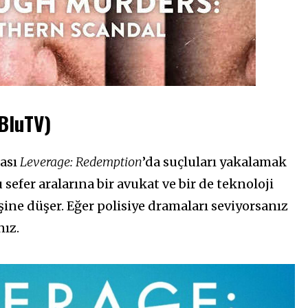
BluTV)
ması
Leverage: Redemption
’da suçluları yakalamak
u sefer aralarına bir avukat ve bir de teknoloji
ine düşer. Eğer polisiye dramaları seviyorsanız
nız.