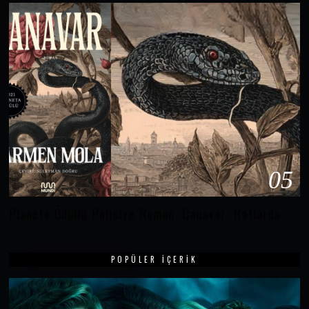
05
Planeta Ödüllü Polisiye Roman ‘Canavar’ Raflarda
POPÜLER İÇERIK