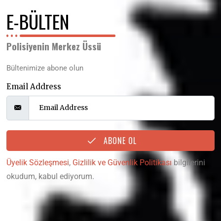
E-BÜLTEN
Polisiyenin Merkez Üssü
Bültenimize abone olun
Email Address
ABONE OL
Üyelik Sözleşmesi
,
Gizlilik ve Güvenlik Politikası
bilgilerini
okudum, kabul ediyorum.