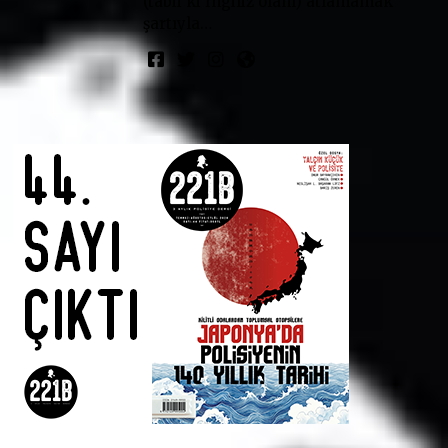
(tabii ki İngiliz olanı) atlamamak
şartıyla…