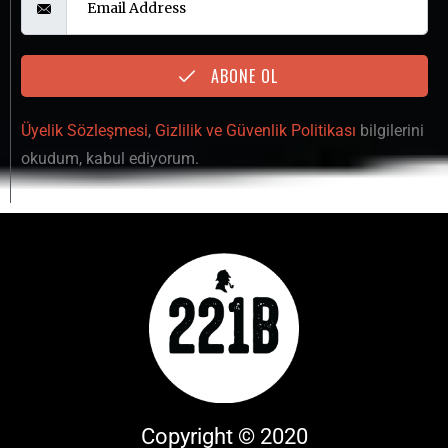
ABONE OL
Üyelik Sözleşmesi
,
Gizlilik ve Güvenlik Politikası
bilgilerini
okudum, kabul ediyorum.
Copyright © 2020