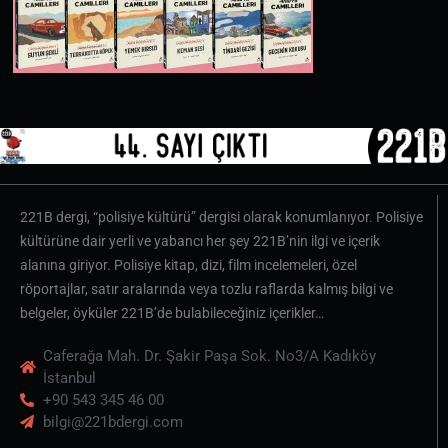
221B dergi, “polisiye kültürü” dergisi olarak konumlanıyor. Polisiye
kültürüne dair yerli ve yabancı her şey 221B’nin ilgi ve içerik
alanına giriyor. Polisiye kitap, dizi, film incelemeleri, özel
röportajlar, satır aralarında veya tozlu raflarda kalmış bilgi ve
belgeler, öyküler 221B’de bulabileceğiniz içerikler…
Caferağa Mah. Dr. Şakir Paşa Sok. No3/A Kadıköy
İstanbul
+90 543 345 46 00
bilgi@221bdergi.com