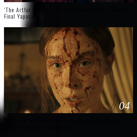
‘The Artful Dodger’, Hulu ve Disney+’ta 3. Sezonla
Final Yapacak
04
Netflix’in ‘Monster’ Antolojisi İlk Kez Bir Kadın
Katilin Hikâyesini Anlatacak