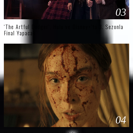
03
‘The Artful Dodger’, Hulu ve Disney+’ta 3. Sezonla
Final Yapacak
04