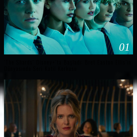
01
‘The Shards’ Disney+’ta Başladı: Bret Easton Ellis’in
Dünyasında Seri Katil Korkusu