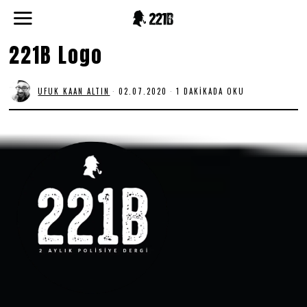
221B Logo
UFUK KAAN ALTIN
02.07.2020
0
1 DAKIKADA OKU
2
.
0
7
.
2
0
2
0