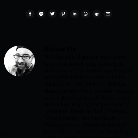
Ufuk Kaan Altın
1974, İstanbul doğumlu. Uzun yıllar
basın sektöründe çalıştı ama artık
aktif gazetecilikten uzak. Gastronomi
ve seyahat kitapları yazıyor. İyi bir
okur, sıkı bir dizi izleyicisi. Polisiye
diziler favorisi. Önce derinlik, senaryo
ve karakter inşaasına bakıyor, sonra
oyunculuğu değerlendiriyor. En iyiler
listesinde "Breaking Bad", "Narcos",
"Prison Break", "Six Feet Under".
"Shameless" ve "Person of Interest"
başı çekiyor. "Seinfeld" ve "Coupling"i