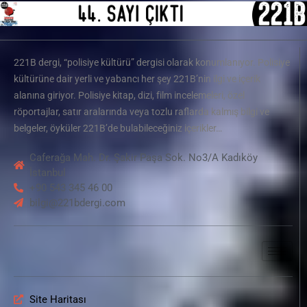
221B dergi, “polisiye kültürü” dergisi olarak konumlanıyor. Polisiye
kültürüne dair yerli ve yabancı her şey 221B’nin ilgi ve içerik
alanına giriyor. Polisiye kitap, dizi, film incelemeleri, özel
röportajlar, satır aralarında veya tozlu raflarda kalmış bilgi ve
belgeler, öyküler 221B’de bulabileceğiniz içerikler…
Caferağa Mah. Dr. Şakir Paşa Sok. No3/A Kadıköy
İstanbul
+90 543 345 46 00
bilgi@221bdergi.com
Site Haritası