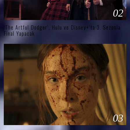
02
‘The Artful Dodger’, Hulu ve Disney+’ta 3. Sezonla
Final Yapacak
03