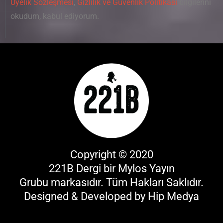
Üyelik Sözleşmesi
,
Gizlilik ve Güvenlik Politikası
bilgilerini
okudum, kabul ediyorum.
Copyright © 2020
221B Dergi bir
Mylos Yayın
Grubu
markasıdır. Tüm Hakları Saklıdır.
Designed & Developed by
Hip Medya