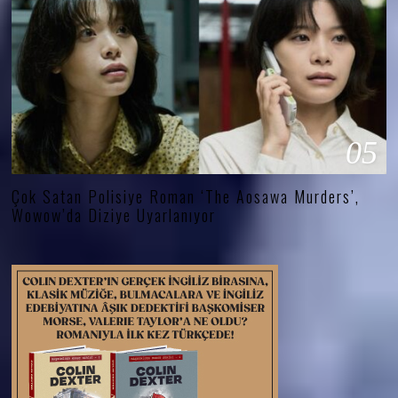
05
Çok Satan Polisiye Roman ‘The Aosawa Murders’,
Wowow’da Diziye Uyarlanıyor