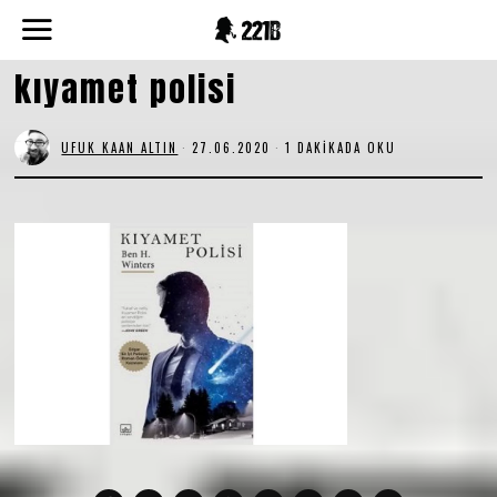
kıyamet polisi
UFUK KAAN ALTIN
27.06.2020
2
1 DAKIKADA OKU
9
.
0
6
.
2
0
2
0