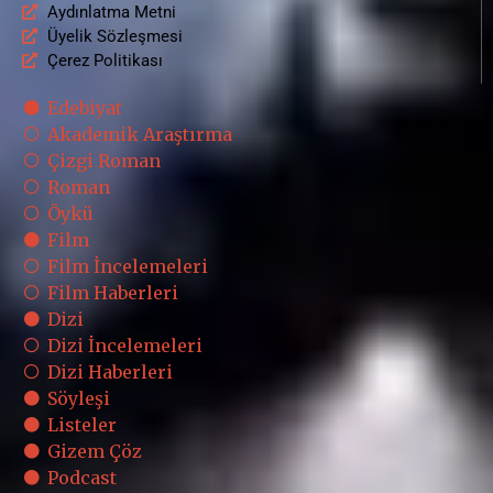
Aydınlatma Metni
Üyelik Sözleşmesi
Çerez Politikası
Edebiyat
Akademik Araştırma
Çizgi Roman
Roman
Öykü
Film
Film İncelemeleri
Film Haberleri
Dizi
Dizi İncelemeleri
Dizi Haberleri
Söyleşi
Listeler
Gizem Çöz
Podcast