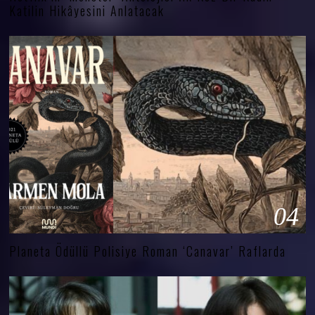
Katilin Hikâyesini Anlatacak
04
Planeta Ödüllü Polisiye Roman ‘Canavar’ Raflarda