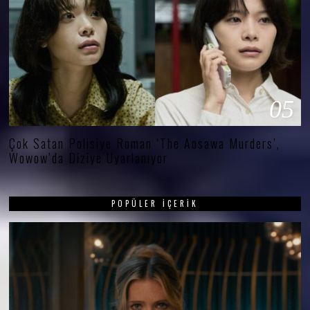
05
Çok Satan Polisiye Roman ‘The Aosawa Murders’,
Wowow’da Diziye Uyarlanıyor
POPÜLER İÇERIK