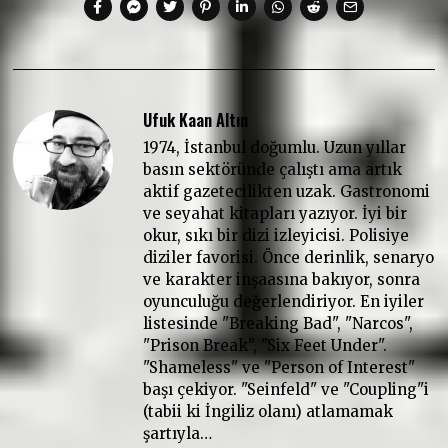
Ufuk Kaan Altın
1974, İstanbul doğumlu. Uzun yıllar
basın sektöründe çalıştı ama artık
aktif gazetecilikten uzak. Gastronomi
ve seyahat kitapları yazıyor. İyi bir
okur, sıkı bir dizi izleyicisi. Polisiye
diziler favorisi. Önce derinlik, senaryo
ve karakter inşaasına bakıyor, sonra
oyunculuğu değerlendiriyor. En iyiler
listesinde "Breaking Bad", "Narcos",
"Prison Break", "Six Feet Under".
"Shameless" ve "Person of Interest"
başı çekiyor. "Seinfeld" ve "Coupling"i
(tabii ki İngiliz olanı) atlamamak
şartıyla…