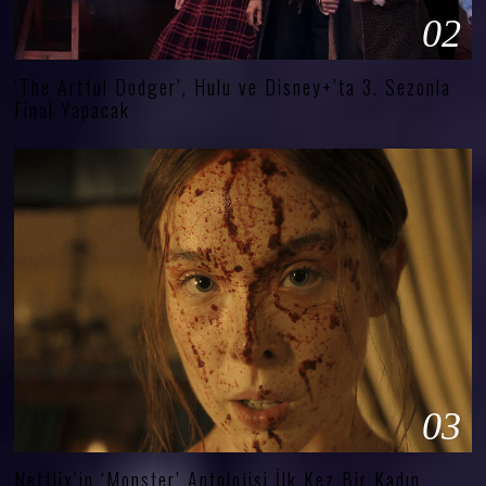
02
‘The Artful Dodger’, Hulu ve Disney+’ta 3. Sezonla
Final Yapacak
03
Netflix’in ‘Monster’ Antolojisi İlk Kez Bir Kadın