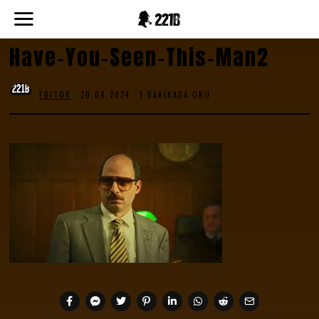
Have-You-Seen-This-Man2
EDITOR
20.08.2024
1 DAKIKADA OKU