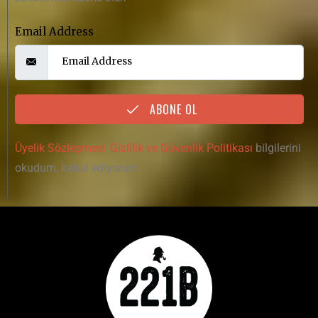
Copyright © 2020
221B Dergi bir
Mylos Yayın
Grubu
markasıdır. Tüm Hakları Saklıdır.
Designed & Developed by
Hip Medya