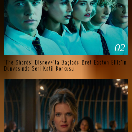
02
‘The Shards’ Disney+’ta Başladı: Bret Easton Ellis’in
Dünyasında Seri Katil Korkusu