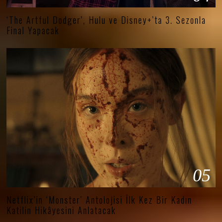
‘The Artful Dodger’, Hulu ve Disney+’ta 3. Sezonla
Final Yapacak
05
Netflix’in ‘Monster’ Antolojisi İlk Kez Bir Kadın
Katilin Hikâyesini Anlatacak