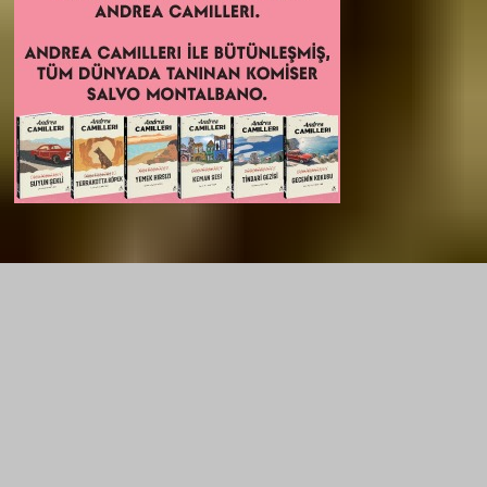
221B dergi, “polisiye kültürü” dergisi olarak konumlanıyor. Polisiye
kültürüne dair yerli ve yabancı her şey 221B’nin ilgi ve içerik
alanına giriyor. Polisiye kitap, dizi, film incelemeleri, özel
röportajlar, satır aralarında veya tozlu raflarda kalmış bilgi ve
belgeler, öyküler 221B’de bulabileceğiniz içerikler…