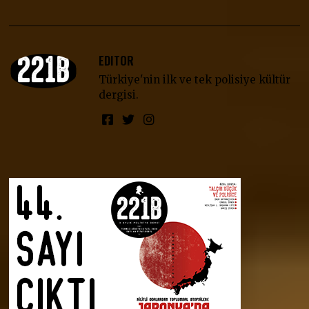
EDITOR
Türkiye'nin ilk ve tek polisiye kültür
dergisi.