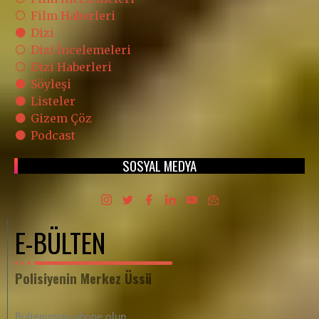
Bültenimize abone olun
Email Address
ABONE OL
Üyelik Sözleşmesi
,
Gizlilik ve Güvenlik Politikası
bilgilerini
okudum, kabul ediyorum.