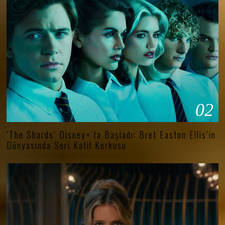
02
‘The Shards’ Disney+’ta Başladı: Bret Easton Ellis’in
Dünyasında Seri Katil Korkusu