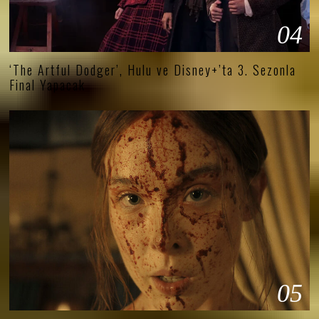
04
‘The Artful Dodger’, Hulu ve Disney+’ta 3. Sezonla
Final Yapacak
05