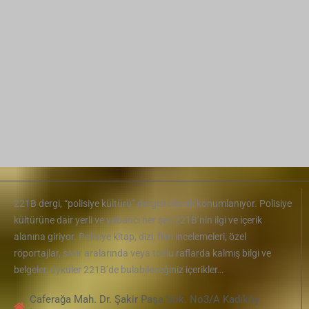
Caferağa Mah. Dr. Şakir Paşa Sok. No3/A Kadıköy
İstanbul
+90 543 345 46 00
bilgi@221bdergi.com
Site Haritası
Aydınlatma Metni
Üyelik Sözleşmesi
Çerez Politikası
Edebiyat
Akademik Araştırma
Çizgi Roman
Roman
Öykü