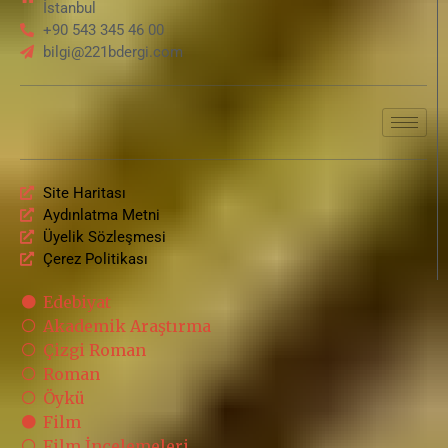
Film
Film İncelemeleri
Film Haberleri
Dizi
Dizi İncelemeleri
Dizi Haberleri
Söyleşi
Listeler
Gizem Çöz
Podcast
SOSYAL MEDYA
E-BÜLTEN
Polisiyenin Merkez Üssü