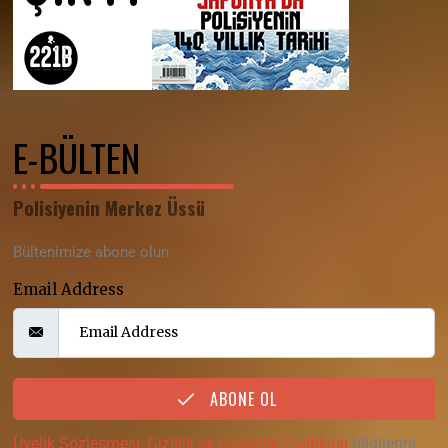
E-BÜLTEN
Polisiyenin Merkez Üssü
Bültenimize abone olun
Email Address
ABONE OL
Üyelik Sözleşmesi
,
Gizlilik ve Güvenlik Politikası
bilgilerini