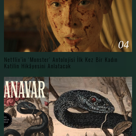
04
Netflix’in ‘Monster’ Antolojisi İlk Kez Bir Kadın
Katilin Hikâyesini Anlatacak