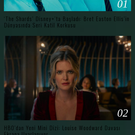
01
‘The Shards’ Disney+’ta Başladı: Bret Easton Ellis’in
Dünyasında Seri Katil Korkusu
02
HBO’dan Yeni Mini Dizi: Louise Woodward Davası
Ekrana Uyarlanıyor