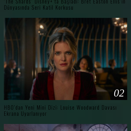
‘The Shards’ Disney+’ta Başladı: Bret Easton Ellis’in
Dünyasında Seri Katil Korkusu
02
HBO’dan Yeni Mini Dizi: Louise Woodward Davası
Ekrana Uyarlanıyor