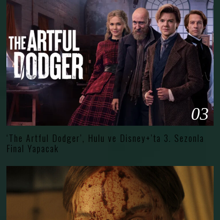
03
‘The Artful Dodger’, Hulu ve Disney+’ta 3. Sezonla
Final Yapacak