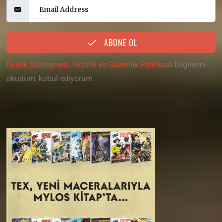
ABONE OL
Üyelik Sözleşmesi
,
Gizlilik ve Güvenlik Politikası
bilgilerini
okudum, kabul ediyorum.