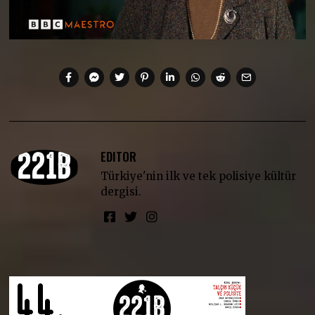
EDITOR
Türkiye'nin ilk ve tek polisiye kültür
dergisi.