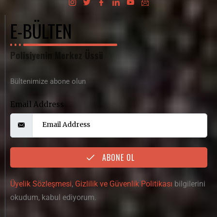
E-BÜLTEN
Polisiyenin Merkez Üssü
Bültenimize abone olun
Email Address
ABONE OL
Üyelik Sözleşmesi
,
Gizlilik ve Güvenlik Politikası
bilgilerini
okudum, kabul ediyorum.