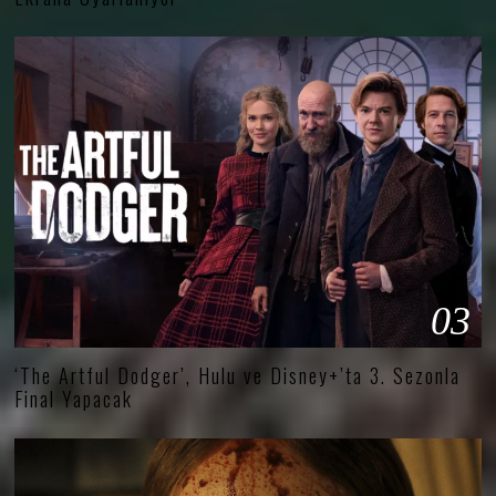
03
‘The Artful Dodger’, Hulu ve Disney+’ta 3. Sezonla
Final Yapacak