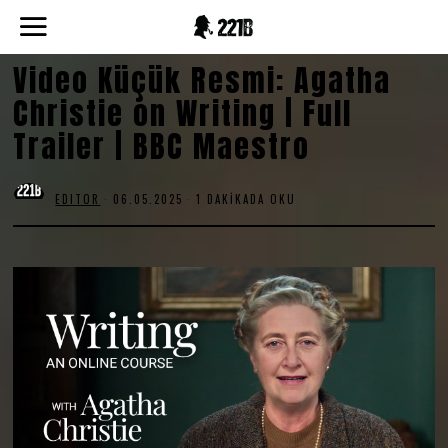
Video Küçük Resmi: Agatha
Christie on Writing | Full
Trailer | BBC Maestro
EDITOR
06.05.2025
1 DAKIKADA OKU