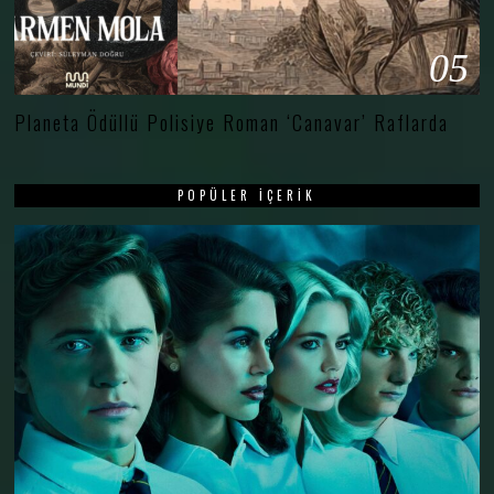
05
Planeta Ödüllü Polisiye Roman ‘Canavar’ Raflarda
POPÜLER İÇERIK