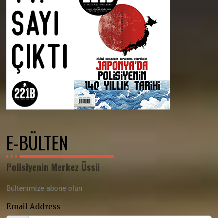
E-BÜLTEN
Polisiyenin Merkez Üssü
Bültenimize abone olun
Email Address