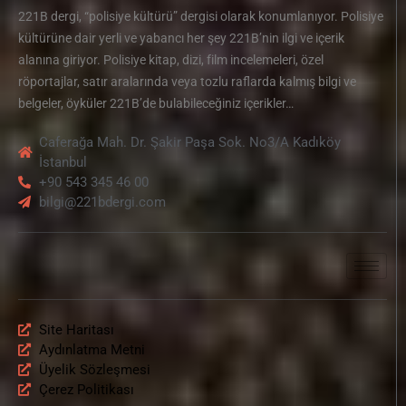
221B dergi, “polisiye kültürü” dergisi olarak konumlanıyor. Polisiye
kültürüne dair yerli ve yabancı her şey 221B’nin ilgi ve içerik
alanına giriyor. Polisiye kitap, dizi, film incelemeleri, özel
röportajlar, satır aralarında veya tozlu raflarda kalmış bilgi ve
belgeler, öyküler 221B’de bulabileceğiniz içerikler…
Caferağa Mah. Dr. Şakir Paşa Sok. No3/A Kadıköy
İstanbul
+90 543 345 46 00
bilgi@221bdergi.com
Site Haritası
Aydınlatma Metni
Üyelik Sözleşmesi
Çerez Politikası