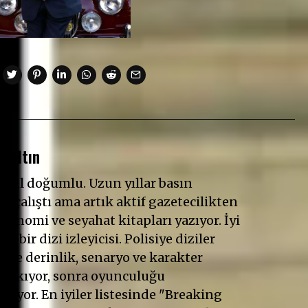
 Altın
anbul doğumlu. Uzun yıllar basın
e çalıştı ama artık aktif gazetecilikten
ronomi ve seyahat kitapları yazıyor. İyi
ıkı bir dizi izleyicisi. Polisiye diziler
Önce derinlik, senaryo ve karakter
 bakıyor, sonra oyunculuğu
riyor. En iyiler listesinde "Breaking