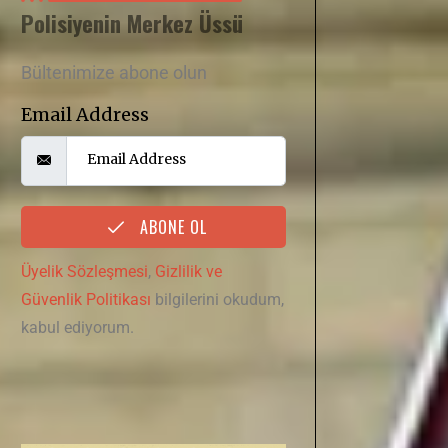
Polisiyenin Merkez Üssü
Bültenimize abone olun
Email Address
ABONE OL
Üyelik Sözleşmesi
,
Gizlilik ve
Güvenlik Politikası
bilgilerini okudum,
kabul ediyorum.