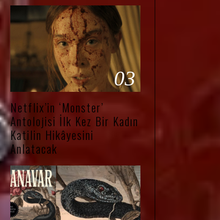
03
Netflix’in ‘Monster’
Antolojisi İlk Kez Bir Kadın
Katilin Hikâyesini
Anlatacak