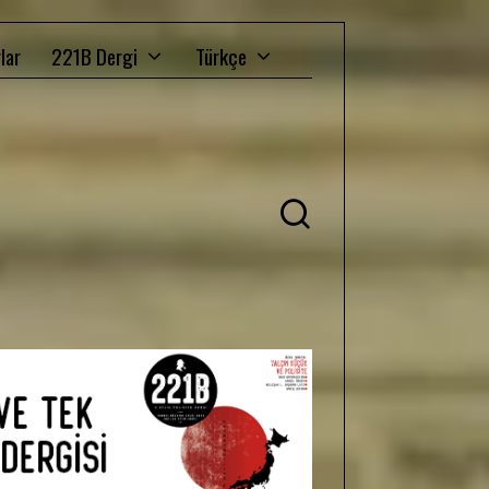
lar
221B Dergi
Türkçe
Ü