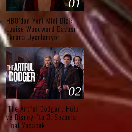
01
HBO’dan Yeni Mini Dizi:
Louise Woodward Davası
Ekrana Uyarlanıyor
02
‘The Artful Dodger’, Hulu
ve Disney+’ta 3. Sezonla
Final Yapacak