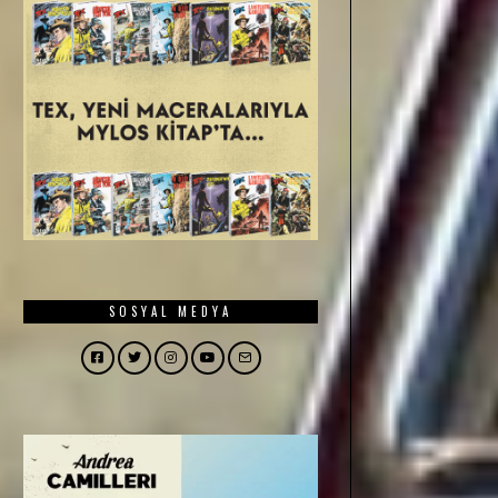
SOSYAL MEDYA
Facebook
Twitter
Instagram
YouTube
Email