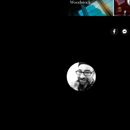
Ufuk Kaan
1974, İst
sektöründ
uzak. Gast
bir okur, s
favorisi. 
inşaasına
değerlendi