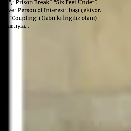
cos", "Prison Break", "Six Feet Under".
" ve "Person of Interest" başı çekiyor.
 ve "Coupling"i (tabii ki İngiliz olanı)
k şartıyla…