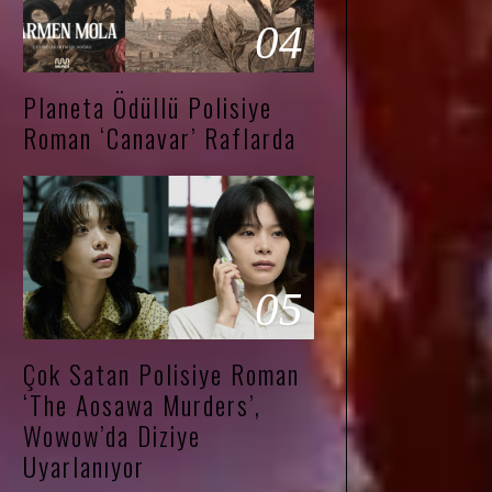
04
Planeta Ödüllü Polisiye
Roman ‘Canavar’ Raflarda
05
Çok Satan Polisiye Roman
‘The Aosawa Murders’,
Wowow’da Diziye
Uyarlanıyor