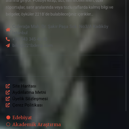
alanına giriyor. Polisiye kitap, dizi, film incelemeleri, özel
röportajlar, satır aralarında veya tozlu raflarda kalmış bilgi ve
belgeler, öyküler 221B’de bulabileceğiniz içerikler…
Caferağa Mah. Dr. Şakir Paşa Sok. No3/A Kadıköy
İstanbul
+90 543 345 46 00
bilgi@221bdergi.com
Site Haritası
Aydınlatma Metni
Üyelik Sözleşmesi
Çerez Politikası
Edebiyat
Akademik Araştırma