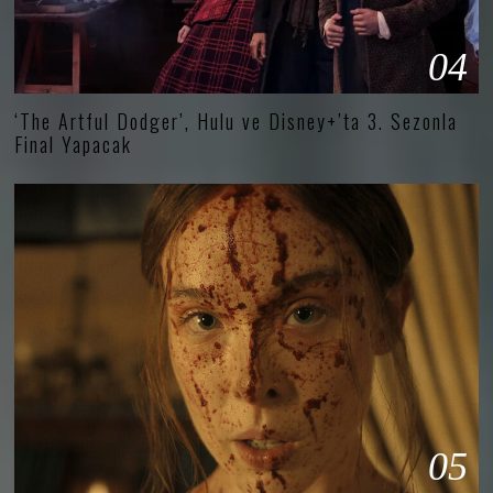
04
‘The Artful Dodger’, Hulu ve Disney+’ta 3. Sezonla
Final Yapacak
05