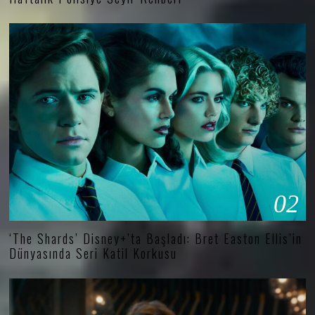
02
‘The Shards’ Disney+’ta Başladı: Bret Easton Ellis’in
Dünyasında Seri Katil Korkusu