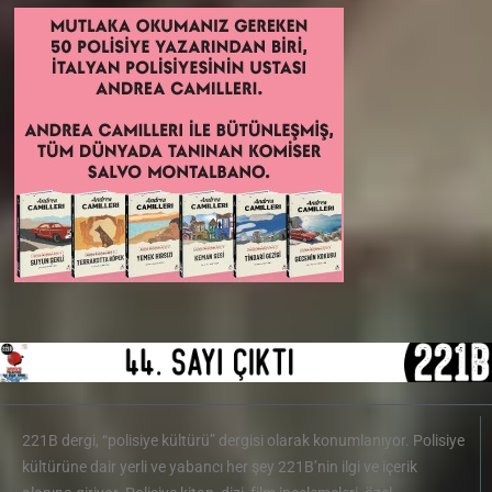
221B dergi, “polisiye kültürü” dergisi olarak konumlanıyor. Polisiye
kültürüne dair yerli ve yabancı her şey 221B’nin ilgi ve içerik