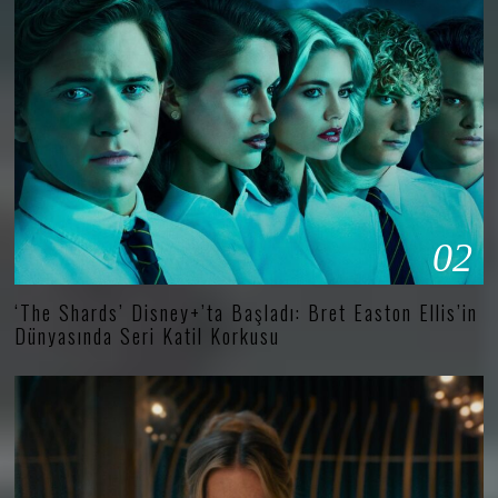
02
‘The Shards’ Disney+’ta Başladı: Bret Easton Ellis’in
Dünyasında Seri Katil Korkusu