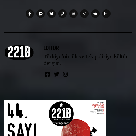
EDITOR
Türkiye'nin ilk ve tek polisiye kültür
dergisi.