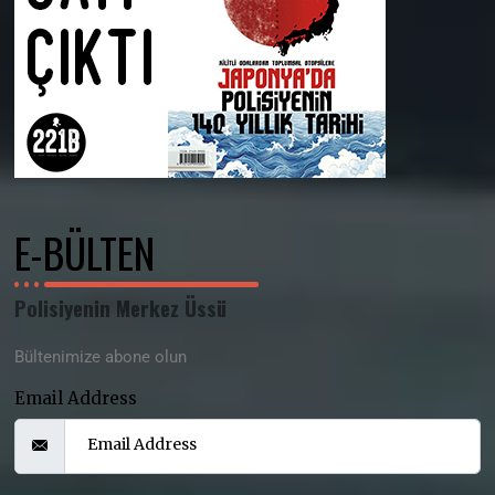
E-BÜLTEN
Polisiyenin Merkez Üssü
Bültenimize abone olun
Email Address