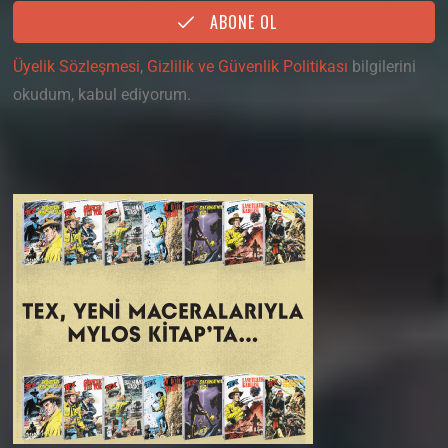
ABONE OL
Üyelik Sözleşmesi
,
Gizlilik ve Güvenlik Politikası
bilgilerini
okudum, kabul ediyorum.