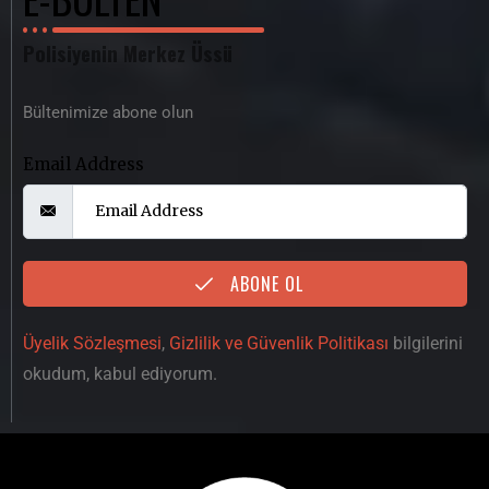
Polisiyenin Merkez Üssü
Bültenimize abone olun
Email Address
ABONE OL
Üyelik Sözleşmesi
,
Gizlilik ve Güvenlik Politikası
bilgilerini
okudum, kabul ediyorum.