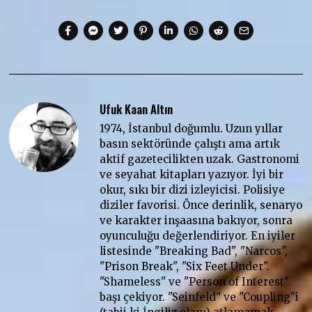
Ufuk Kaan Altın
1974, İstanbul doğumlu. Uzun yıllar
basın sektöründe çalıştı ama artık
aktif gazetecilikten uzak. Gastronomi
ve seyahat kitapları yazıyor. İyi bir
okur, sıkı bir dizi izleyicisi. Polisiye
diziler favorisi. Önce derinlik, senaryo
ve karakter inşaasına bakıyor, sonra
oyunculuğu değerlendiriyor. En iyiler
listesinde "Breaking Bad", "Narcos",
"Prison Break", "Six Feet Under".
"Shameless" ve "Person of Interest"
başı çekiyor. "Seinfeld" ve "Coupling"i